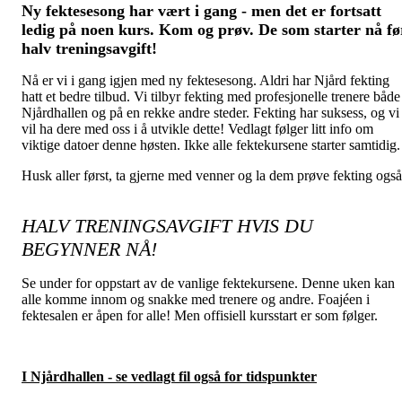
Ny fektesesong har vært i gang - men det er fortsatt
ledig på noen kurs. Kom og prøv. De som starter nå fø
halv treningsavgift!
Nå er vi i gang igjen med ny fektesesong. Aldri har Njård fekting
hatt et bedre tilbud. Vi tilbyr fekting med profesjonelle trenere både
Njårdhallen og på en rekke andre steder. Fekting har suksess, og vi
vil ha dere med oss i å utvikle dette! Vedlagt følger litt info om
viktige datoer denne høsten. Ikke alle fektekursene starter samtidig
Husk aller først, ta gjerne med venner og la dem prøve fekting også
HALV TRENINGSAVGIFT HVIS DU
BEGYNNER NÅ!
Se under for oppstart av de vanlige fektekursene. Denne uken kan
alle komme innom og snakke med trenere og andre. Foajéen i
fektesalen er åpen for alle! Men offisiell kursstart er som følger.
I Njårdhallen - se vedlagt fil også for tidspunkter