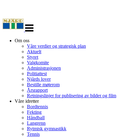
Veksle
navigasjon
Om oss
Våre verdier og strategisk plan
Aktuelt
Styret
Valgkomite
Administrasjonen
Politiattest
Njårds lover
Bestille møterom
Årsrapport
Retningslinjer for publisering av bilder og film
Våre idretter
Bordtennis
Fekting
Håndball
Langrenn
Rytmisk gymnastikk
Tennis