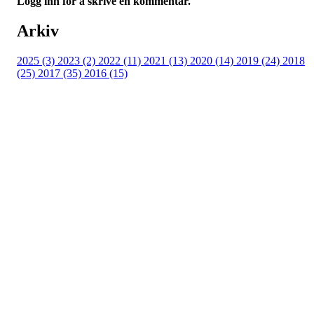
Logg inn for å skrive en kommentar.
Arkiv
2025 (3)
2023 (2)
2022 (11)
2021 (13)
2020 (14)
2019 (24)
2018
(25)
2017 (35)
2016 (15)
Velkommen til Njård
Sammen blir vi best!
Sørkedalsveien 106,
0378 Oslo
E-post: info@njaard.no
Telefon:
23 22 22 50