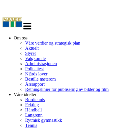
Veksle
navigasjon
Om oss
Våre verdier og strategisk plan
Aktuelt
Styret
Valgkomite
Administrasjonen
Politiattest
Njårds lover
Bestille møterom
Årsrapport
Retningslinjer for publisering av bilder og film
Våre idretter
Bordtennis
Fekting
Håndball
Langrenn
Rytmisk gymnastikk
Tennis