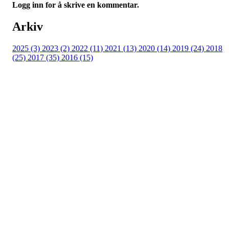
Logg inn for å skrive en kommentar.
Arkiv
2025 (3)
2023 (2)
2022 (11)
2021 (13)
2020 (14)
2019 (24)
2018
(25)
2017 (35)
2016 (15)
Velkommen til Njård
Sammen blir vi best!
Sørkedalsveien 106,
0378 Oslo
E-post: info@njaard.no
Telefon:
23 22 22 50