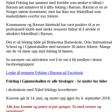
Njård Fekting har sammen med foreldre som ønsket et tilbud i
Bærum tatt initiativet til å tilby fekting i Bærum. Bærum er en av
Norges største kommuner, men har ikke noe fektetilbud som
markedsføres overfor nye fektere.
Kommunene og Bærum Idrettsråd har vært positive til at en
profesjonell klubb med sterke ressurser bidrar til å utvikle et
attraktivt fektetilbud i Bærum.
Det er nå fekting både på Bekkestua Barneskole, Oslo Internationa
School og i Gjønneshallen med nærmere 30 aktive fektere. Mange
sier de vil starte opp med fekting til høsten.
Se nærmere om aktiviteten ved å be om å bli medlem i denne
facebookgruppen:
Lenke til gruppen Fekting i Bærum på Facebook
Fekting i Gjønneshallen er alle tirsdager - Se under for tider
i skoleukene med Njård fektings hovedtrener:
Kursene går til 14. juni, og starter opp igjen fra 4. september 2018.
Alle kan komme og prøve et par ganger. Ta med venner og
venninner!