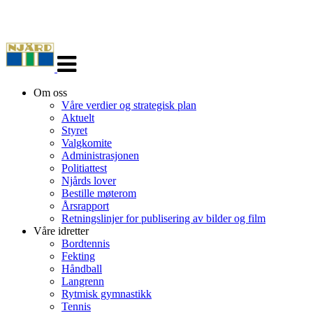
Veksle
navigasjon
Om oss
Våre verdier og strategisk plan
Aktuelt
Styret
Valgkomite
Administrasjonen
Politiattest
Njårds lover
Bestille møterom
Årsrapport
Retningslinjer for publisering av bilder og film
Våre idretter
Bordtennis
Fekting
Håndball
Langrenn
Rytmisk gymnastikk
Tennis