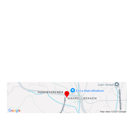
Sammen blir vi best!
Sørkedalsveien 106,
0378 Oslo
E-post: info@njaard.no
Telefon:
23 22 22 50
Organisasjonsnummer: 971435577
Her finner du oss