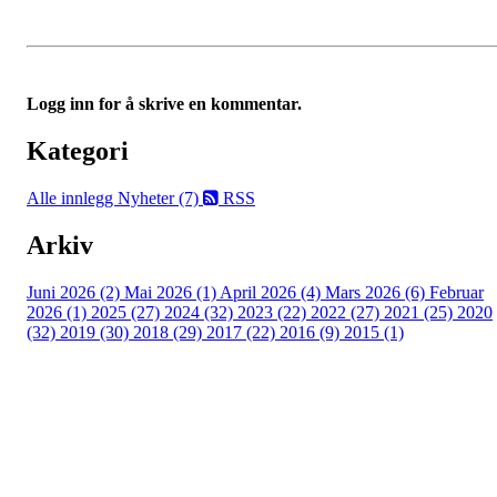
Logg inn for å skrive en kommentar.
Kategori
Alle innlegg
Nyheter (7)
RSS
Arkiv
Juni 2026 (2)
Mai 2026 (1)
April 2026 (4)
Mars 2026 (6)
Februar
2026 (1)
2025 (27)
2024 (32)
2023 (22)
2022 (27)
2021 (25)
2020
(32)
2019 (30)
2018 (29)
2017 (22)
2016 (9)
2015 (1)
Velkommen til Njård