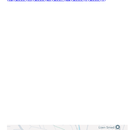
Velkommen til Njård
Sammen blir vi best!
Sørkedalsveien 106,
0378 Oslo
E-post: info@njaard.no
Telefon:
23 22 22 50
Organisasjonsnummer: 971435577
Her finner du oss