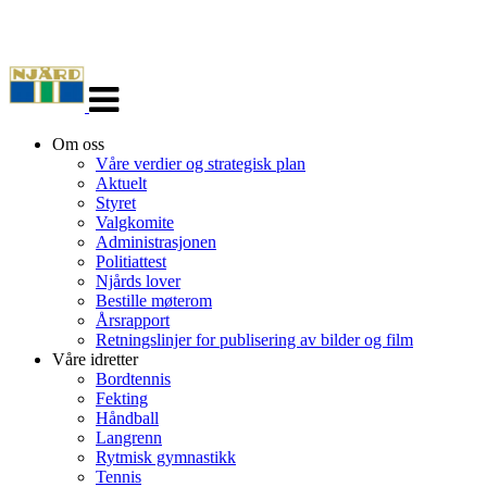
Veksle
navigasjon
Om oss
Våre verdier og strategisk plan
Aktuelt
Styret
Valgkomite
Administrasjonen
Politiattest
Njårds lover
Bestille møterom
Årsrapport
Retningslinjer for publisering av bilder og film
Våre idretter
Bordtennis
Fekting
Håndball
Langrenn
Rytmisk gymnastikk
Tennis