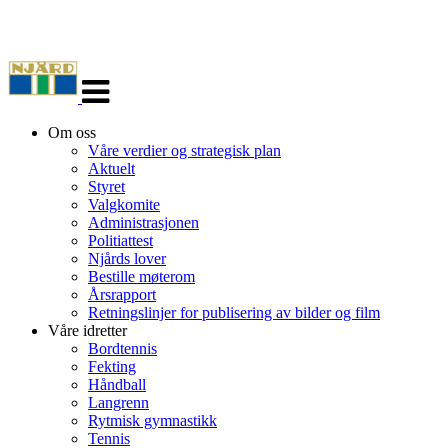
Veksle
navigasjon
Om oss
Våre verdier og strategisk plan
Aktuelt
Styret
Valgkomite
Administrasjonen
Politiattest
Njårds lover
Bestille møterom
Årsrapport
Retningslinjer for publisering av bilder og film
Våre idretter
Bordtennis
Fekting
Håndball
Langrenn
Rytmisk gymnastikk
Tennis