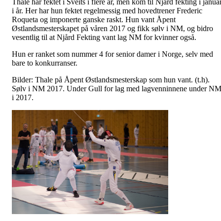
Thale har fektet i Sveits i flere år, men kom til Njård fekting i janua
i år. Her har hun fektet regelmessig med hovedtrener Frederic
Roqueta og imponerte ganske raskt. Hun vant Åpent
Østlandsmesterskapet på våren 2017 og fikk sølv i NM, og bidro
vesentlig til at Njård Fekting vant lag NM for kvinner også.
Hun er ranket som nummer 4 for senior damer i Norge, selv med
bare to konkurranser.
Bilder: Thale på Åpent Østlandsmesterskap som hun vant. (t.h).
Sølv i NM 2017. Under Gull for lag med lagvenninnene under N
i 2017.