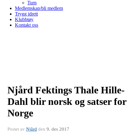
Turn
Medlemskap/bli medlem
Trygg idrett
Klubbtøy
Kontakt oss
Njård Fektings Thale Hille-
Dahl blir norsk og satser for
Norge
Postet av
Njård
den
9. des 2017