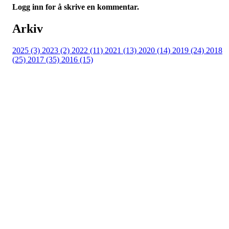
Logg inn for å skrive en kommentar.
Arkiv
2025 (3)
2023 (2)
2022 (11)
2021 (13)
2020 (14)
2019 (24)
2018
(25)
2017 (35)
2016 (15)
Velkommen til Njård
Sammen blir vi best!
Sørkedalsveien 106,
0378 Oslo
E-post: info@njaard.no
Telefon:
23 22 22 50