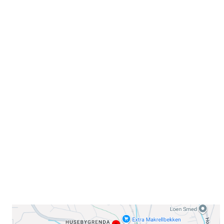
Velkommen til Njård
Sammen blir vi best!
Sørkedalsveien 106,
0378 Oslo
E-post: info@njaard.no
Telefon:
23 22 22 50
Organisasjonsnummer: 971435577
Her finner du oss