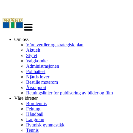
Veksle
navigasjon
Om oss
Våre verdier og strategisk plan
Aktuelt
Styret
Valgkomite
Administrasjonen
Politiattest
Njårds lover
Bestille møterom
Årsrapport
Retningslinjer for publisering av bilder og film
Våre idretter
Bordtennis
Fekting
Håndball
Langrenn
Rytmisk gymnastikk
Tennis