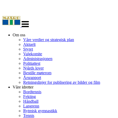
Veksle
navigasjon
Om oss
Våre verdier og strategisk plan
Aktuelt
Styret
Valgkomite
Administrasjonen
Politiattest
Njårds lover
Bestille møterom
Årsrapport
Retningslinjer for publisering av bilder og film
Våre idretter
Bordtennis
Fekting
Håndball
Langrenn
Rytmisk gymnastikk
Tennis