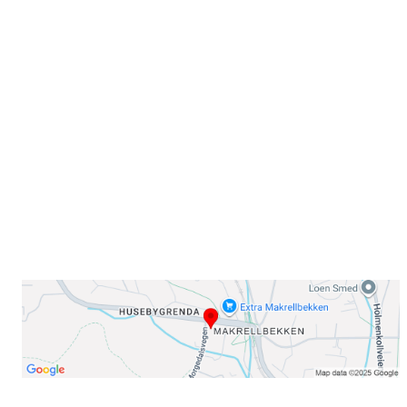
Sammen blir vi best!
Sørkedalsveien 106,
0378 Oslo
E-post: info@njaard.no
Telefon:
23 22 22 50
Organisasjonsnummer: 971435577
Her finner du oss