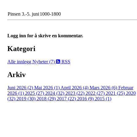
Pinsen 3.-5. juni
1000-1800
Logg inn for å skrive en kommentar.
Kategori
Alle innlegg
Nyheter (7)
RSS
Arkiv
Juni 2026 (2)
Mai 2026 (1)
April 2026 (4)
Mars 2026 (6)
Februar
2026 (1)
2025 (27)
2024 (32)
2023 (22)
2022 (27)
2021 (25)
2020
(32)
2019 (30)
2018 (29)
2017 (22)
2016 (9)
2015 (1)
Velkommen til Njård