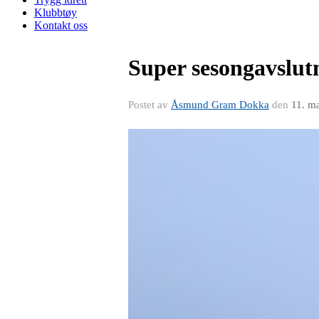
Klubbtøy
Kontakt oss
Super sesongavslut
Postet av
Åsmund Gram Dokka
den
11. m