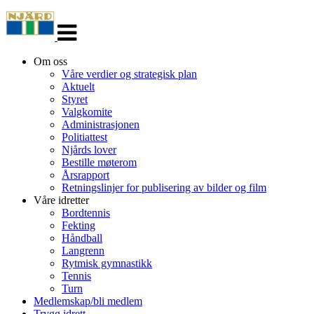
Veksle
navigasjon
Om oss
Våre verdier og strategisk plan
Aktuelt
Styret
Valgkomite
Administrasjonen
Politiattest
Njårds lover
Bestille møterom
Årsrapport
Retningslinjer for publisering av bilder og film
Våre idretter
Bordtennis
Fekting
Håndball
Langrenn
Rytmisk gymnastikk
Tennis
Turn
Medlemskap/bli medlem
Trygg idrett