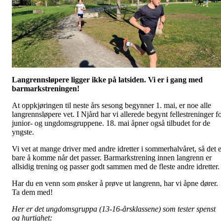
Langrennsløpere ligger ikke på latsiden. Vi er i gang med
barmarkstreningen!
At oppkjøringen til neste års sesong begynner 1. mai, er noe alle
langrennsløpere vet. I Njård har vi allerede begynt fellestreninger f
junior- og ungdomsgruppene. 18. mai åpner også tilbudet for de
yngste.
Vi vet at mange driver med andre idretter i sommerhalvåret, så det e
bare å komme når det passer. Barmarkstrening innen langrenn er
allsidig trening og passer godt sammen med de fleste andre idretter
Har du en venn som ønsker å prøve ut langrenn, har vi åpne dører.
Ta dem med!
Her er det ungdomsgruppa (13-16-årsklassene) som tester spenst
og hurtighet: