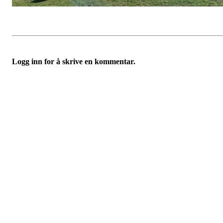
Logg inn for å skrive en kommentar.
Velkommen til Njård
Sammen blir vi best!
Sørkedalsveien 106,
0378 Oslo
E-post: info@njaard.no
Telefon:
23 22 22 50