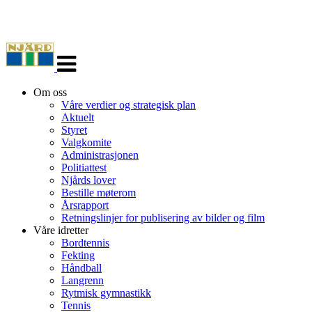
Veksle
navigasjon
Om oss
Våre verdier og strategisk plan
Aktuelt
Styret
Valgkomite
Administrasjonen
Politiattest
Njårds lover
Bestille møterom
Årsrapport
Retningslinjer for publisering av bilder og film
Våre idretter
Bordtennis
Fekting
Håndball
Langrenn
Rytmisk gymnastikk
Tennis