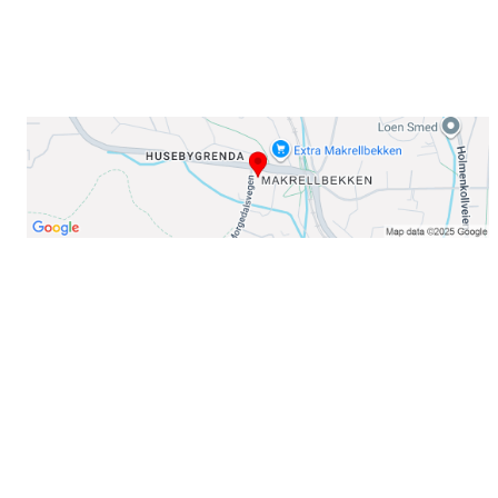
Organisasjonsnummer: 971435577
Her finner du oss