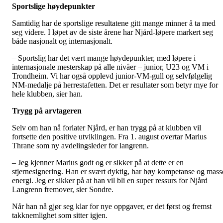
Sportslige høydepunkter
Samtidig har de sportslige resultatene gitt mange minner å ta med
seg videre. I løpet av de siste årene har Njård-løpere markert seg
både nasjonalt og internasjonalt.
– Sportslig har det vært mange høydepunkter, med løpere i
internasjonale mesterskap på alle nivåer – junior, U23 og VM i
Trondheim. Vi har også opplevd junior-VM-gull og selvfølgelig
NM-medalje på herrestafetten. Det er resultater som betyr mye for
hele klubben, sier han.
Trygg på arvtageren
Selv om han nå forlater Njård, er han trygg på at klubben vil
fortsette den positive utviklingen. Fra 1. august overtar Marius
Thrane som ny avdelingsleder for langrenn.
– Jeg kjenner Marius godt og er sikker på at dette er en
stjernesignering. Han er svært dyktig, har høy kompetanse og mass
energi. Jeg er sikker på at han vil bli en super ressurs for Njård
Langrenn fremover, sier Sondre.
Når han nå gjør seg klar for nye oppgaver, er det først og fremst
takknemlighet som sitter igjen.