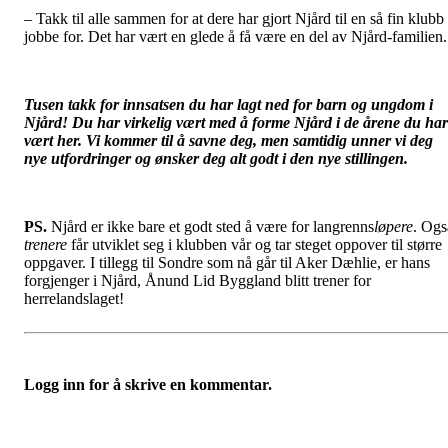
– Takk til alle sammen for at dere har gjort Njård til en så fin klubb
jobbe for. Det har vært en glede å få være en del av Njård-familien.
Tusen takk for innsatsen du har lagt ned for barn og ungdom i
Njård! Du har virkelig vært med å forme Njård i de årene du har
vært her. Vi kommer til å savne deg, men samtidig unner vi deg
nye utfordringer og ønsker deg alt godt i den nye stillingen.
PS.
Njård er ikke bare et godt sted å være for langrenns
løpere
. Ogs
trenere
får utviklet seg i klubben vår og tar steget oppover til større
oppgaver. I tillegg til Sondre som nå går til Aker Dæhlie, er hans
forgjenger i Njård, Ånund Lid Byggland blitt trener for
herrelandslaget!
Logg inn for å skrive en kommentar.