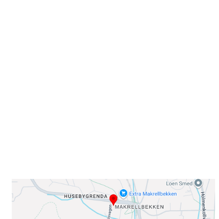
Velkommen til Njård
Sammen blir vi best!
Sørkedalsveien 106,
0378 Oslo
E-post: info@njaard.no
Telefon:
23 22 22 50
Organisasjonsnummer: 971435577
Her finner du oss