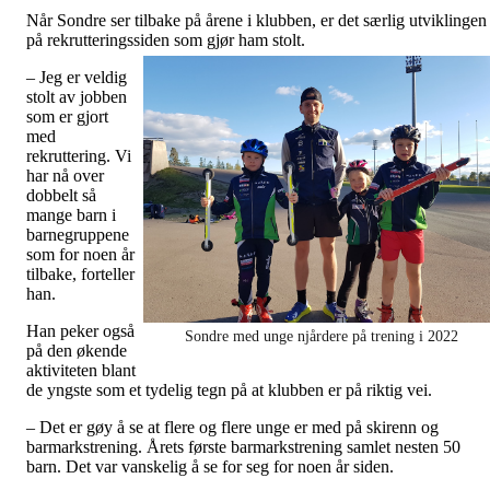
Når Sondre ser tilbake på årene i klubben, er det særlig utviklingen
på rekrutteringssi
den som gjør ham stolt.
– Jeg er veldig
stolt av jobben
som er gjort
med
rekruttering. Vi
har nå over
dobbelt så
mange barn i
barnegruppene
som for noen år
tilbake, forteller
han.
Han peker også
Sondre med unge njårdere på trening i 2022
på den økende
aktiviteten blant
de yngste som et tydelig tegn på at klubben er på riktig vei.
– Det er gøy å se at flere og flere unge er med på skirenn og
barmarkstrening. Årets første barmarkstrening samlet nesten 50
barn. Det var vanskelig å se for seg for noen år siden.