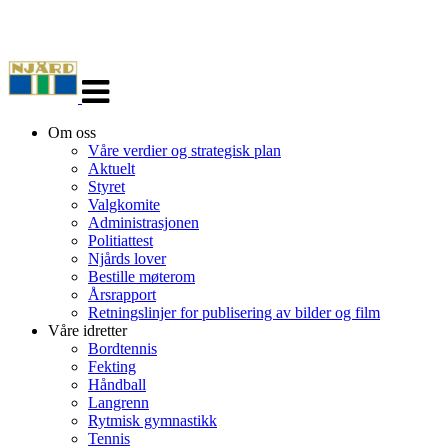
Veksle
navigasjon
Om oss
Våre verdier og strategisk plan
Aktuelt
Styret
Valgkomite
Administrasjonen
Politiattest
Njårds lover
Bestille møterom
Årsrapport
Retningslinjer for publisering av bilder og film
Våre idretter
Bordtennis
Fekting
Håndball
Langrenn
Rytmisk gymnastikk
Tennis