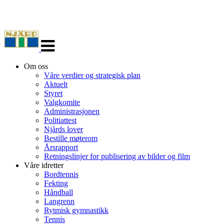
Veksle
navigasjon
Om oss
Våre verdier og strategisk plan
Aktuelt
Styret
Valgkomite
Administrasjonen
Politiattest
Njårds lover
Bestille møterom
Årsrapport
Retningslinjer for publisering av bilder og film
Våre idretter
Bordtennis
Fekting
Håndball
Langrenn
Rytmisk gymnastikk
Tennis