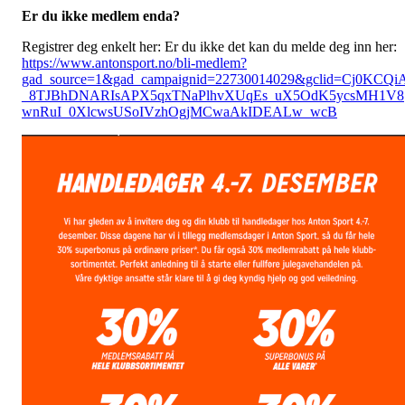
Er du ikke medlem enda?
Registrer deg enkelt her: Er du ikke det kan du melde deg inn her:
https://www.antonsport.no/bli-medlem?
gad_source=1&gad_campaignid=22730014029&gclid=Cj0KCQi
_8TJBhDNARIsAPX5qxTNaPlhvXUqEs_uX5OdK5ycsMH1V8
wnRuI_0XlcwsUSoIVzhOgjMCwaAkIDEALw_wcB