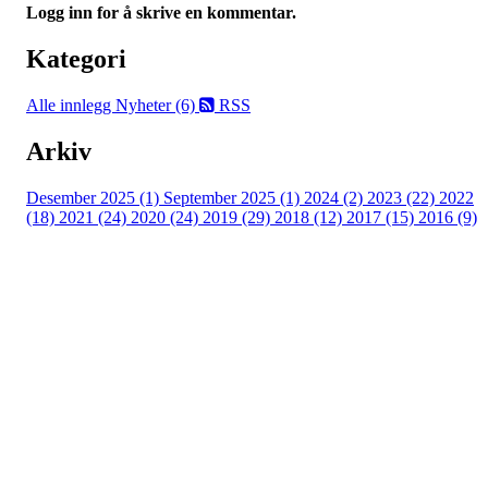
Logg inn for å skrive en kommentar.
Kategori
Alle innlegg
Nyheter (6)
RSS
Arkiv
Desember 2025 (1)
September 2025 (1)
2024 (2)
2023 (22)
2022
(18)
2021 (24)
2020 (24)
2019 (29)
2018 (12)
2017 (15)
2016 (9)
Velkommen til Njård
Sammen blir vi best!
Sørkedalsveien 106,
0378 Oslo