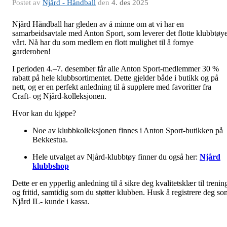
Postet av
Njård - Håndball
den
4. des 2025
Njård Håndball har gleden av å minne om at vi har en
samarbeidsavtale med Anton Sport, som leverer det flotte klubbtøye
vårt. Nå har du som medlem en flott mulighet til å fornye
garderoben!
I perioden 4.–7. desember får alle Anton Sport-medlemmer 30 %
rabatt på hele klubbsortimentet. Dette gjelder både i butikk og på
nett, og er en perfekt anledning til å supplere med favoritter fra
Craft- og Njård-kolleksjonen.
Hvor kan du kjøpe?
Noe av klubbkolleksjonen finnes i Anton Sport-butikken på
Bekkestua.
Hele utvalget av Njård-klubbtøy finner du også her:
Njård
klubbshop
Dette er en ypperlig anledning til å sikre deg kvalitetsklær til trenin
og fritid, samtidig som du støtter klubben. Husk å registrere deg so
Njård IL- kunde i kassa.