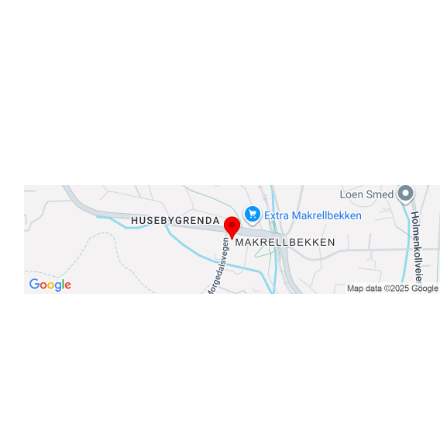
E-post: info@njaard.no
Telefon:
23 22 22 50
Organisasjonsnummer: 971435577
Her finner du oss