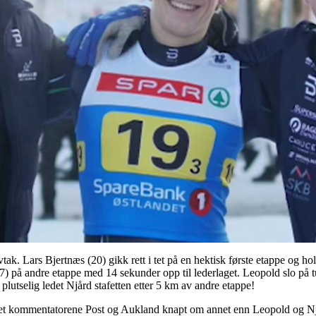
tak. Lars Bjertnæs (20) gikk rett i tet på en hektisk første etappe og hol
) på andre etappe med 14 sekunder opp til lederlaget. Leopold slo på tu
g plutselig ledet Njård stafetten etter 5 km av andre etappe!
et kommentatorene Post og Aukland knapt om annet enn Leopold og Nj