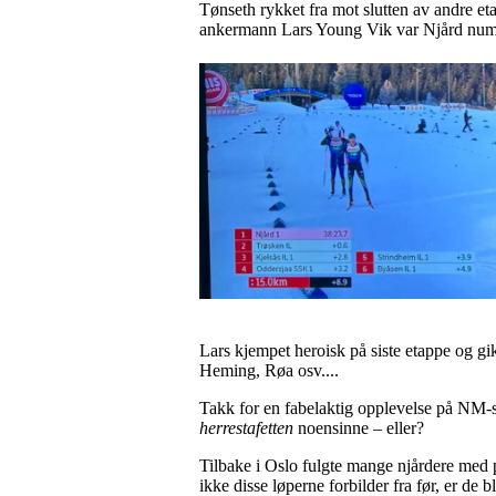
Tønseth rykket fra mot slutten av andre et
ankermann Lars Young Vik var Njård numm
Lars kjempet heroisk på siste etappe og gik
Heming, Røa osv....
Takk for en fabelaktig opplevelse på NM-st
herrestafetten
noensinne – eller?
Tilbake i Oslo fulgte mange njårdere med p
ikke disse løperne forbilder fra før, er de bl