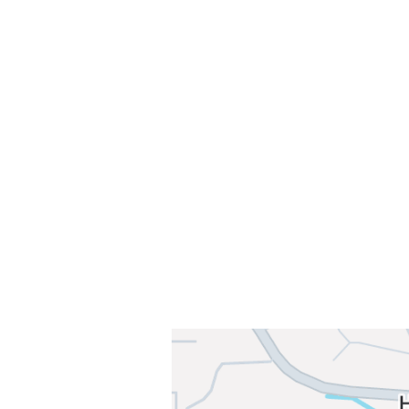
Velkommen til Njård
Sammen blir vi best!
Sørkedalsveien 106,
0378 Oslo
E-post: info@njaard.no
Telefon:
23 22 22 50
Organisasjonsnummer: 971435577
Her finner du oss