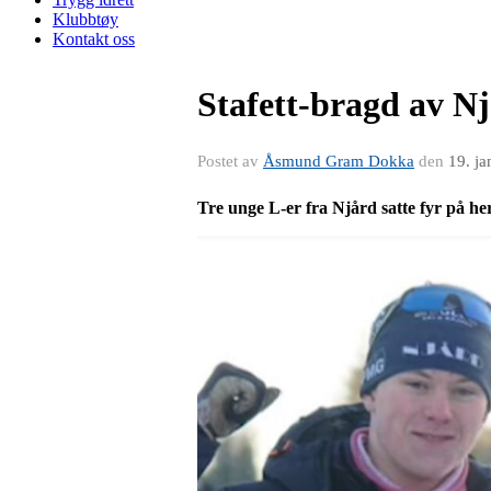
Klubbtøy
Kontakt oss
Stafett-bragd av N
Postet av
Åsmund Gram Dokka
den
19. j
Tre unge L-er fra Njård satte fyr på her