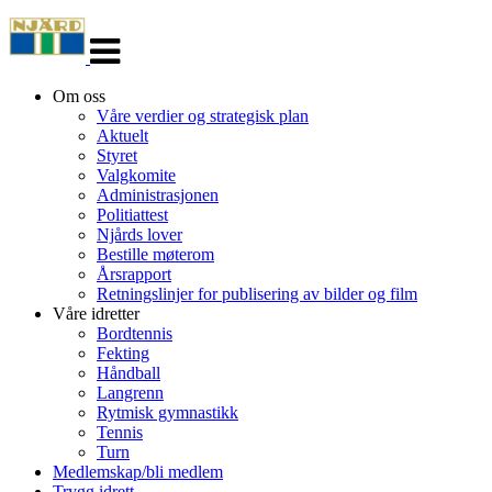
Veksle
navigasjon
Om oss
Våre verdier og strategisk plan
Aktuelt
Styret
Valgkomite
Administrasjonen
Politiattest
Njårds lover
Bestille møterom
Årsrapport
Retningslinjer for publisering av bilder og film
Våre idretter
Bordtennis
Fekting
Håndball
Langrenn
Rytmisk gymnastikk
Tennis
Turn
Medlemskap/bli medlem
Trygg idrett