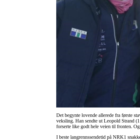
Det begynte lovende allerede fra første stav
veksling. Han sendte ut Leopold Strand (17
forserte like godt hele veien til fronten. O
I beste langrennssendetid på NRK1 snakk