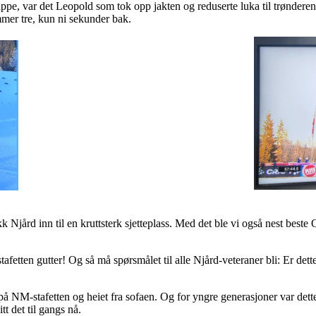
appe, var det Leopold som tok opp jakten og reduserte luka til trønderen
er tre, kun ni sekunder bak.
k Njård inn til en kruttsterk sjetteplass. Med det ble vi også nest beste
afetten gutter! Og så må spørsmålet til alle Njård-veteraner bli: Er det
å NM-stafetten og heiet fra sofaen. Og for yngre generasjoner var dette
itt det til gangs nå.