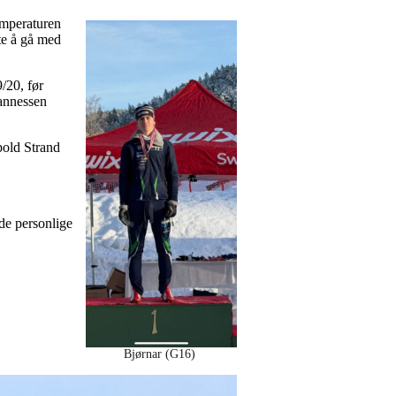
emperaturen
gte å gå med
/20, før
hannessen
opold Strand
de personlige
Bjørnar (G16)