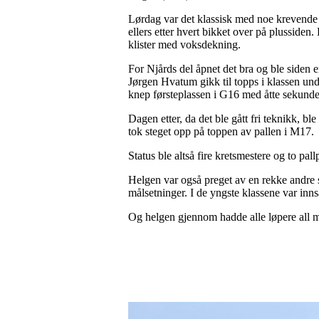
Lørdag var det klassisk med noe krevende 
ellers etter hvert bikket over på plussiden
klister med voksdekning.
For Njårds del åpnet det bra og ble siden
Jørgen Hvatum gikk til topps i klassen un
knep førsteplassen i G16 med åtte sekunde
Dagen etter, da det ble gått fri teknikk, b
tok steget opp på toppen av pallen i M17.
Status ble altså fire kretsmestere og to pall
Helgen var også preget av en rekke andre s
målsetninger. I de yngste klassene var inn
Og helgen gjennom hadde alle løpere all mu