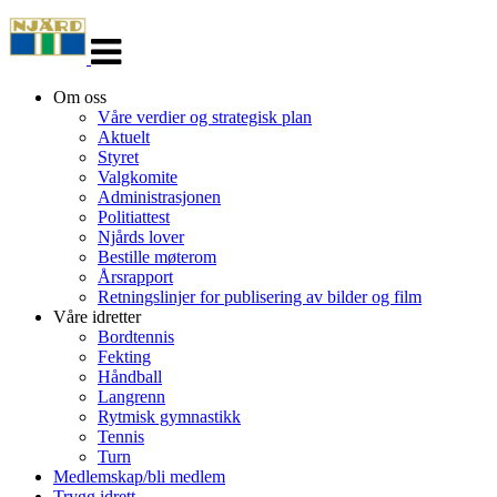
Veksle
navigasjon
Om oss
Våre verdier og strategisk plan
Aktuelt
Styret
Valgkomite
Administrasjonen
Politiattest
Njårds lover
Bestille møterom
Årsrapport
Retningslinjer for publisering av bilder og film
Våre idretter
Bordtennis
Fekting
Håndball
Langrenn
Rytmisk gymnastikk
Tennis
Turn
Medlemskap/bli medlem
Trygg idrett