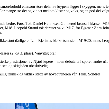
smøreforhold ettersom store deler av løypene ligger i skyggen
, mens t
. For mange sto det og vippet mellom klister og voks, og en god del val
 enda bedre. Først Tok Daniel Henriksen Gunnerød bronse i klassen M19
der, M18. Leopold Strand tok deretter sølv i M17, før Bjørnar Øhrn Jo
r.
le ikke stort dårligere: Lars Bjertnæs ble kretsmester i M19/20, mens Le
plasser (2. og 3. plass). Vanvittig bra!
terke prestasjoner av Njård-løpere – noen debuterte i sporet, andre nåd
satsen og skigleden ubeskrivelig.
lig teknisk og taktisk støtte av hovedtreneren vår. Takk, Sondre!