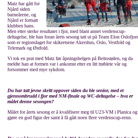
Matz har gått for
Njård siden
barneårene, og
Njård er fortsatt
klubben hans.
Men etter sterke resultater i fjor, med blant annet verdenscup-
deltagelse, ble han foran årets sesong tatt ut på Team Elon Oslofjor
som er regionslaget for skikretsene Akershus, Oslo, Vestfold og
Telemark og Østfold.
Vi tok en prat med Matz før åpningshelgen på Beitostølen, og da
meldte han at formen var i ankomst etter en litt trøblete vår og
forsommer med mye sykdom.
Du har tatt jevne skritt oppover siden du ble senior, med et
gjennombrudd i fjor med NM-finale og WC-deltagelse – hva er
målet denne sesongen?
Målet for årets sesong er å kvalifisere meg til U23-VM i Planica og
gjøre en god figur der samt å få gått noen flere verdenscup-renn.