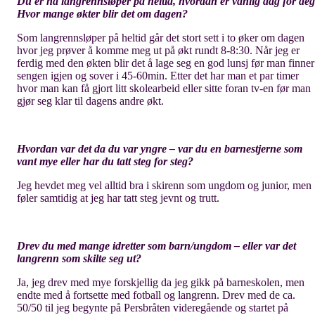
Du er nå langrennsløper på heltid, hvordan er vanlig dag for de
Hvor mange økter blir det om dagen?
Som langrennsløper på heltid går det stort sett i to øker om dagen
hvor jeg prøver å komme meg ut på økt rundt 8-8:30. Når jeg er
ferdig med den økten blir det å lage seg en god lunsj før man finner
sengen igjen og sover i 45-60min. Etter det har man et par timer
hvor man kan få gjort litt skolearbeid eller sitte foran tv-en før man
gjør seg klar til dagens andre økt.
Hvordan var det da du var yngre – var du en barnestjerne som
vant mye eller har du tatt steg for steg?
Jeg hevdet meg vel alltid bra i skirenn som ungdom og junior, men
føler samtidig at jeg har tatt steg jevnt og trutt.
Drev du med mange idretter som barn/ungdom – eller var det
langrenn som skilte seg ut?
Ja, jeg drev med mye forskjellig da jeg gikk på barneskolen, men
endte med å fortsette med fotball og langrenn. Drev med de ca.
50/50 til jeg begynte på Persbråten videregående og startet på