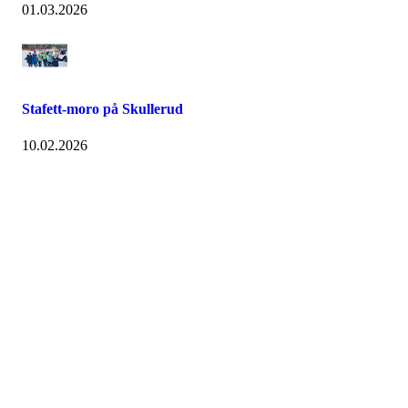
01.03.2026
Stafett-moro på Skullerud
10.02.2026
Velkommen til Njård
Sammen blir vi best!
Sørkedalsveien 106,
0378 Oslo
E-post: info@njaard.no