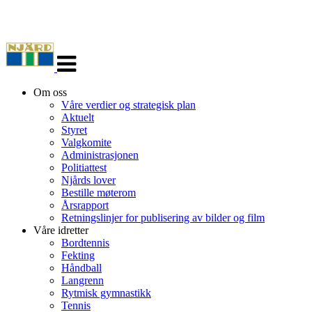
Veksle
navigasjon
Om oss
Våre verdier og strategisk plan
Aktuelt
Styret
Valgkomite
Administrasjonen
Politiattest
Njårds lover
Bestille møterom
Årsrapport
Retningslinjer for publisering av bilder og film
Våre idretter
Bordtennis
Fekting
Håndball
Langrenn
Rytmisk gymnastikk
Tennis