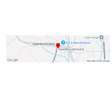
Telefon:
23 22 22 50
Organisasjonsnummer: 971435577
Her finner du oss