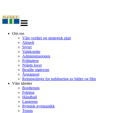
Veksle
navigasjon
Om oss
Våre verdier og strategisk plan
Aktuelt
Styret
Valgkomite
Administrasjonen
Politiattest
Njårds lover
Bestille møterom
Årsrapport
Retningslinjer for publisering av bilder og film
Våre idretter
Bordtennis
Fekting
Håndball
Langrenn
Rytmisk gymnastikk
Tennis