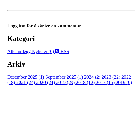
Logg inn for å skrive en kommentar.
Kategori
Alle innlegg
Nyheter (6)
RSS
Arkiv
Desember 2025 (1)
September 2025 (1)
2024 (2)
2023 (22)
2022
(18)
2021 (24)
2020 (24)
2019 (29)
2018 (12)
2017 (15)
2016 (9)
Velkommen til Njård
Sammen blir vi best!