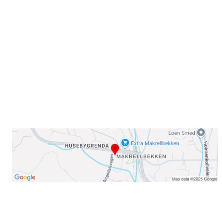
Sørkedalsveien 106,
0378 Oslo
E-post: info@njaard.no
Telefon:
23 22 22 50
Organisasjonsnummer: 971435577
Her finner du oss