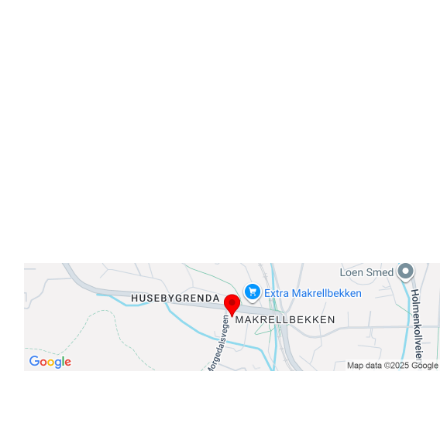
Sørkedalsveien 106,
0378 Oslo
E-post: info@njaard.no
Telefon:
23 22 22 50
Organisasjonsnummer: 971435577
Her finner du oss