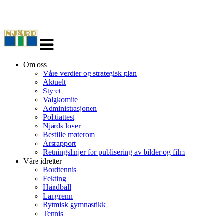
Veksle
navigasjon
Om oss
Våre verdier og strategisk plan
Aktuelt
Styret
Valgkomite
Administrasjonen
Politiattest
Njårds lover
Bestille møterom
Årsrapport
Retningslinjer for publisering av bilder og film
Våre idretter
Bordtennis
Fekting
Håndball
Langrenn
Rytmisk gymnastikk
Tennis