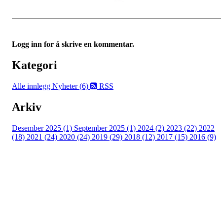
Logg inn for å skrive en kommentar.
Kategori
Alle innlegg
Nyheter (6)
RSS
Arkiv
Desember 2025 (1)
September 2025 (1)
2024 (2)
2023 (22)
2022
(18)
2021 (24)
2020 (24)
2019 (29)
2018 (12)
2017 (15)
2016 (9)
Velkommen til Njård
Sammen blir vi best!