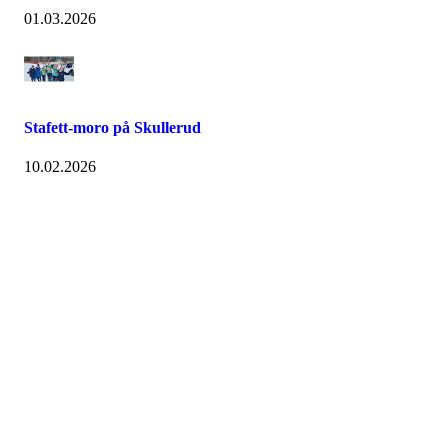
01.03.2026
Stafett-moro på Skullerud
10.02.2026
Velkommen til Njård
Sammen blir vi best!
Sørkedalsveien 106,
0378 Oslo
E-post: info@njaard.no