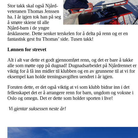
Stor takk skal også Njård-
veteranen Thomas Jenssen
ha. I år igjen tok han på seg
å smøre skiene til alle
Njård-barn i de yngre
årsklassene. Dette senker terskelen for å delta på renn og er en
fantastisk gest fra Thomas’ side. Tusen takk!
Lønnen for strevet
Alt i alt var dette et godt gjennomført renn, og det er bare å takke
alle som møtte opp på dugnad! Dugnadsarbeidet på Njårdrennet er
viktig for å få inn midler til klubben og en av grunnene til at vi for
eksempel kan holde treningsavgiften uendret i år igjen.
Foruten dette, er det også viktig at vi som klubb bidrar inn i det
fellesskapet det er å arrangere renn for barn, ungdom og voksne i
Oslo og omegn. Det er dette som holder sporten i live!
Vi gjentar suksessen neste år!