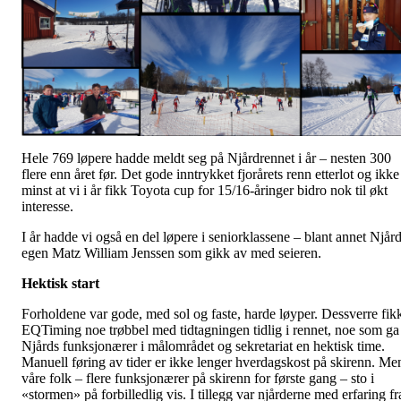
Hele 769 løpere hadde meldt seg på Njårdrennet i år – nesten 300
flere enn året før. Det gode inntrykket fjorårets renn etterlot og ikke
minst at vi i år fikk Toyota cup for 15/16-åringer bidro nok til økt
interesse.
I år hadde vi også en del løpere i seniorklassene – blant annet Njår
egen Matz William Jenssen som gikk av med seieren.
Hektisk start
Forholdene var gode, med sol og faste, harde løyper. Dessverre fik
EQTiming noe trøbbel med tidtagningen tidlig i rennet, noe som ga
Njårds funksjonærer i målområdet og sekretariat en hektisk time.
Manuell føring av tider er ikke lenger hverdagskost på skirenn. Me
våre folk – flere funksjonærer på skirenn for første gang – sto i
«stormen» på forbilledlig vis. I tillegg var njårderne med erfaring fr