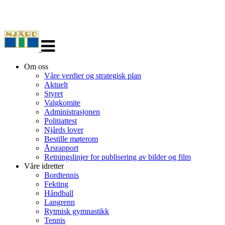
Veksle
navigasjon
Om oss
Våre verdier og strategisk plan
Aktuelt
Styret
Valgkomite
Administrasjonen
Politiattest
Njårds lover
Bestille møterom
Årsrapport
Retningslinjer for publisering av bilder og film
Våre idretter
Bordtennis
Fekting
Håndball
Langrenn
Rytmisk gymnastikk
Tennis