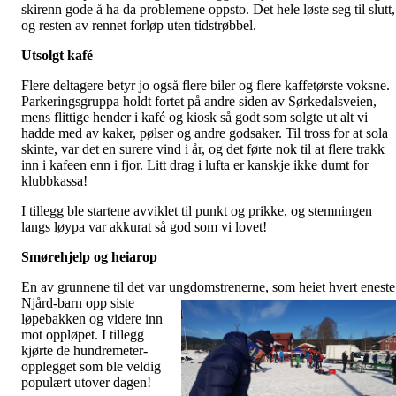
skirenn gode å ha da problemene oppsto. Det hele løste seg til slutt,
og resten av rennet forløp uten tidstrøbbel.
Utsolgt kafé
Flere deltagere betyr jo også flere biler og flere kaffetørste voksne.
Parkeringsgruppa holdt fortet på andre siden av Sørkedalsveien,
mens flittige hender i kafé og kiosk så godt som solgte ut alt vi
hadde med av kaker, pølser og andre godsaker. Til tross for at sola
skinte, var det en surere vind i år, og det førte nok til at flere trakk
inn i kafeen enn i fjor. Litt drag i lufta er kanskje ikke dumt for
klubbkassa!
I tillegg ble startene avviklet til punkt og prikke, og stemningen
langs løypa var akkurat så god som vi lovet!
Smørehjelp og heiarop
En av grunnene til det var ungdomstrenerne, som heiet hvert
eneste
Njård-barn opp siste
løpebakken og videre inn
mot oppløpet. I tillegg
kjørte de hundremeter-
opplegget som ble veldig
populært utover dagen!