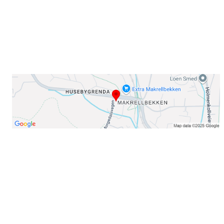
Telefon:
23 22 22 50
Organisasjonsnummer: 971435577
Her finner du oss