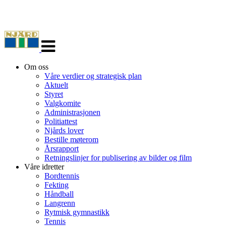
Veksle
navigasjon
Om oss
Våre verdier og strategisk plan
Aktuelt
Styret
Valgkomite
Administrasjonen
Politiattest
Njårds lover
Bestille møterom
Årsrapport
Retningslinjer for publisering av bilder og film
Våre idretter
Bordtennis
Fekting
Håndball
Langrenn
Rytmisk gymnastikk
Tennis