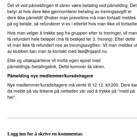
Det vil ved påmeldingen til våren være betaling ved påmelding. Det
betyr at hvis dere ikke gjennomfører betaling av treningsavgift er
dere ikke påmeldt! Ønsker man prøvetime må man fortsatt meldes
på og betale, så refunderer vi ev i ettertid hvis man ikke vil fortsette
Hvis man velger å trekke seg fra gruppen etter to treninger, vil man
få refundert hele beløpet (må få beskjed før 3. trening). Etter dette
vil man ikke få refundert noe av treningsavgiften. Vil man meldes u
av klubben kan man ta kontakt med lise@njaard.no.
Elite og uttakspartiene vil motta egen epost med
påmeldings-/betalingslink. Dette kommer ila våren.
Påmelding nye medlemmer/kursdeltagere
Nye medlemmer/kursdeltagere må vente til 12.12. kl1200. Dere ka
da melde på via linkene på nettsiden vår ved å trykke på "meld på
her".
Logg inn for å skrive en kommentar.