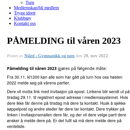
Turn
Medlemskap/bli medlem
Trygg idrett
Klubbtøy
Kontakt oss
PÅMELDING til våren 2023
Postet av
Njård - Gymnastikk og turn
den
28. nov 2022
Påmelding til våren 2023
gjøres på følgende måte:
Fra 30.11. kl1200 kan alle som har gått på turn hos oss høsten
2022 melde seg på vårens partier.
Dere vil motta link med invitasjon på epost. Linkene blir sendt ut på
tirsdag 29.11. til registrert epost adresse i medlemssystemet. Hvis
dere ikke får denne på tirsdag må dere ta kontakt. Husk å sjekke
søppelpost og andre steder før dere tar kontakt. Dere trykker på
linken i invitasjonsmailen dere får, og der vil dere velge parti dere
ønsker å melde dere på. Er det fullt så må dere melde dere på
venteliste.