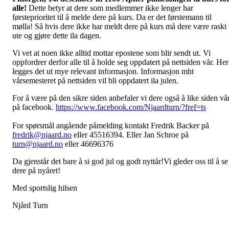
alle!
Dette betyr at dere som medlemmer ikke lenger har
førsteprioritet til å melde dere på kurs. Da er det førstemann til
mølla! Så hvis dere ikke har meldt dere på kurs må dere være raskt
ute og gjøre dette ila dagen.
Vi vet at noen ikke alltid mottar epostene som blir sendt ut. Vi
oppfordrer derfor alle til å holde seg oppdatert på nettsiden vår. Her
legges det ut mye relevant informasjon. Informasjon mht
vårsemesteret på nettsiden vil bli oppdatert ila julen.
For å være på den sikre siden anbefaler vi dere også å like siden vå
på facebook.
https://www.facebook.com/Njaardturn/?fref=ts
For spørsmål angående påmelding kontakt Fredrik Backer på
fredrik@njaard.no
eller
45516394
. Eller Jan Schroe på
turn@njaard.no
eller
46696376
Da gjenstår det bare å si god jul og godt nyttår!Vi gleder oss til å se
dere på nyåret!
Med sportslig hilsen
Njård Turn