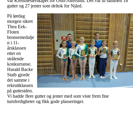
var Kretsmesterskapet for Oslo-Akershus. Det var til sammen 18
gutter og 27 jenter som deltok for Njård.
På lørdag
morgen sikret
Thea Eek-
Floten
bronsemedalje
n i 11-
årsklassen
etter en
strålende
konkurranse.
Harald Backe
Staib gjorde
det samme i
rekruttklassen
på guttesiden.
Vi hadde flere gutter og jenter med som viste frem fine
turnferdigheter og fikk gode plasseringer.