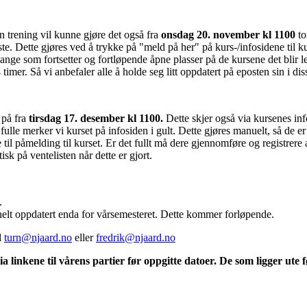
en trening vil kunne gjøre det også fra
onsdag 20. november kl 1100
t
. Dette gjøres ved å trykke på "meld på her" på kurs-/infosidene til kurs
 mange som fortsetter og fortløpende åpne plasser på de kursene det blir 
timer. Så vi anbefaler alle å holde seg litt oppdatert på eposten sin i d
 på fra
tirsdag 17. desember kl 1100.
Dette skjer også via kursenes inf
fulle merker vi kurset på infosiden i gult. Dette gjøres manuelt, så de er
til påmelding til kurset. Er det fullt må dere gjennomføre og registrer
sk på ventelisten når dette er gjort.
.
 helt oppdatert enda for vårsemesteret. Dette kommer forløpende.
l
turn@njaard.no
eller
fredrik@njaard.no
a linkene til vårens partier før oppgitte datoer. De som ligger ute 