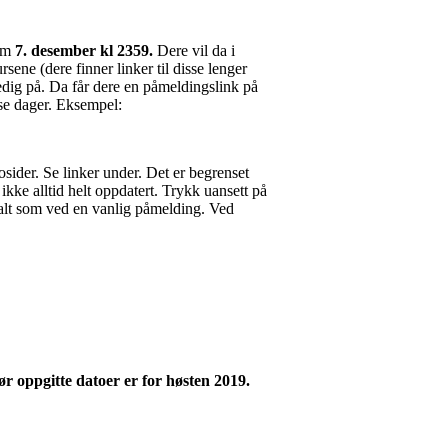
om
7
. desember kl 2359
.
Dere vil da i
ene (dere finner linker til disse lenger
ledig på. Da får dere en påmeldingslink på
isse dager. Eksempel:
osider. Se linker under.
Det er begrenset
 ikke alltid helt oppdatert. Trykk uansett på
e alt som ved en vanlig påmelding. Ved
før oppgitte datoer er for høsten 2019.