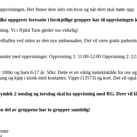
eoppvisningen. Her finner dere info om hvor og når dere skal møte opp.
hvilke oppgaver foresatte i forskjellige grupper har til oppvisninge
ning. Vi i Njård Turn gleder oss virkelig!
dhallen ved siden av den nye ambassaden. Det vil være gratis parkerin
e runder med oppvisninger. Oppvisning 1: 11:00-12:00 Oppvisning 2: 1
100kr og barn 6-17 år: 50kr. Dette er en viktig inntektskilde for oss og 
gang og kjøp i kiosk med kontanter, Vipps (13573) og kort. Det vil også
mlek 2 onsdag og torsdag skal ha oppvisning med RG. Dere vil få
en del av gruppene har to grupper samtidig!
enter
d