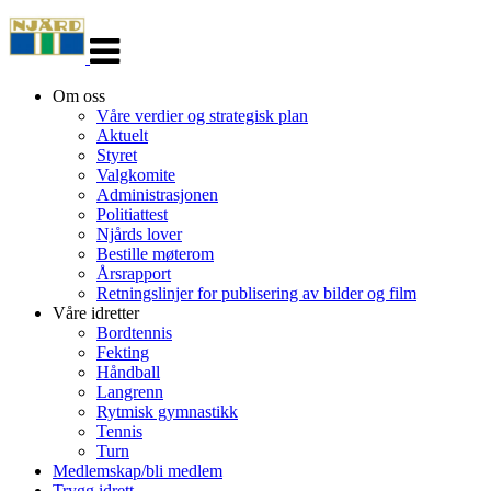
Veksle
navigasjon
Om oss
Våre verdier og strategisk plan
Aktuelt
Styret
Valgkomite
Administrasjonen
Politiattest
Njårds lover
Bestille møterom
Årsrapport
Retningslinjer for publisering av bilder og film
Våre idretter
Bordtennis
Fekting
Håndball
Langrenn
Rytmisk gymnastikk
Tennis
Turn
Medlemskap/bli medlem
Trygg idrett