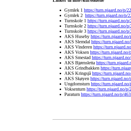
Linker til info-/kurssidene
Gymlek 1
https://turn.njaard.no/p/
Gymlek 2
https://turn.njaard.no/p/
Turnskole 1
https://turn.njaard.no/p
Turnskole 2
https://turn.njaard.no/p
Turnskole 3
https://turn.njaard.no/p
AKS Huseby
https://turn.njaard.n
AKS Slemdal
https://turn.njaard.n
AKS Vinderen
https://turn.njaard.
AKS Voksen
https://turn.njaard.no
AKS Smestad
https://turn.njaard.n
AKS Bjørnsletta
https://turn.njaard
AKS Grindbakken
https://turn.nja
AKS Kringsjå
https://turn.njaard.n
AKS Skøyen
https://turn.njaard.n
Ungdomsturn
https://turn.njaard.n
Voksenturn
https://turn.njaard.no/
Paraturn
https://turn.njaard.no/p/46