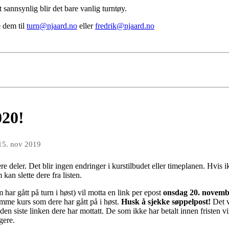
annsynlig blir det bare vanlig turntøy.
e dem til
turn@njaard.no
eller
fredrik@njaard.no
020!
15. nov 2019
lere deler. Det blir ingen endringer i kurstilbudet eller timeplanen. Hvi
kan slette dere fra listen.
har gått på turn i høst) vil motta en link per epost
onsdag 20. novemb
amme kurs som dere har gått på i høst.
Husk å sjekke søppelpost!
Det v
den siste linken dere har mottatt.
De som ikke har betalt innen fristen vi
gere.