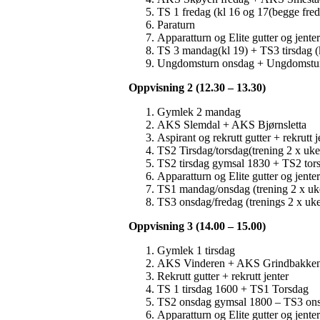
TS 1 fredag (kl 16 og 17(begge fre
Paraturn
Apparatturn og Elite gutter og jenter
TS 3 mandag(kl 19) + TS3 tirsdag (
Ungdomsturn onsdag + Ungdomstur
Oppvisning 2 (12.30 – 13.30)
Gymlek 2 mandag
AKS Slemdal + AKS Bjørnsletta
Aspirant og rekrutt gutter + rekrutt j
TS2 Tirsdag/torsdag(trening 2 x uk
TS2 tirsdag gymsal 1830 + TS2 tor
Apparatturn og Elite gutter og jenter
TS1 mandag/onsdag (trening 2 x uk
TS3 onsdag/fredag (trenings 2 x uke
Oppvisning 3 (14.00 – 15.00)
Gymlek 1 tirsdag
AKS Vinderen + AKS Grindbakke
Rekrutt gutter + rekrutt jenter
TS 1 tirsdag 1600 + TS1 Torsdag
TS2 onsdag gymsal 1800 – TS3 on
Apparatturn og Elite gutter og jenter