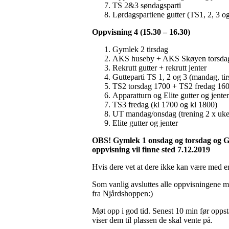
TS 2&3 søndagsparti
Lørdagspartiene gutter (TS1, 2, 3 
Oppvisning 4 (15.30 – 16.30)
Gymlek 2 tirsdag
AKS huseby + AKS Skøyen torsda
Rekrutt gutter + rekrutt jenter
Gutteparti TS 1, 2 og 3 (mandag, ti
TS2 torsdag 1700 + TS2 fredag 16
Apparatturn og Elite gutter og jenter
TS3 fredag (kl 1700 og kl 1800)
UT mandag/onsdag (trening 2 x uken)
Elite gutter og jenter
OBS! Gymlek 1 onsdag og torsdag og Gy
oppvisning vil finne sted 7.12.2019
Hvis dere vet at dere ikke kan være med er
Som vanlig avsluttes alle oppvisningene m
fra Njårdshoppen:)
Møt opp i god tid. Senest 10 min før oppst
viser dem til plassen de skal vente på.