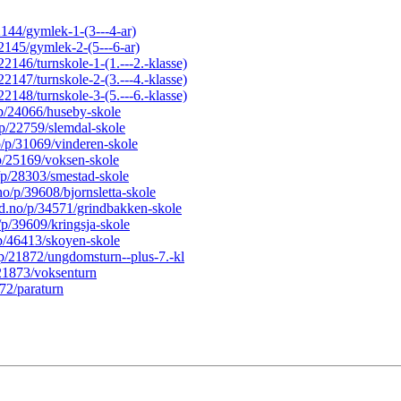
22144/gymlek-1-(3---4-ar)
22145/gymlek-2-(5---6-ar)
/22146/turnskole-1-(1.---2.-klasse)
/22147/turnskole-2-(3.---4.-klasse)
/22148/turnskole-3-(5.---6.-klasse)
o/p/24066/huseby-skole
o/p/22759/slemdal-skole
no/p/31069/vinderen-skole
/p/25169/voksen-skole
o/p/28303/smestad-skole
.no/p/39608/bjornsletta-skole
ard.no/p/34571/grindbakken-skole
o/p/39609/kringsja-skole
o/p/46413/skoyen-skole
o/p/21872/ungdomsturn--plus-7.-kl
p/21873/voksenturn
372/paraturn