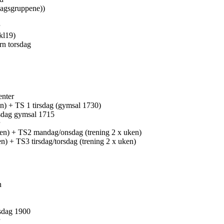
dagsgruppene))
kl19)
n torsdag
enter
en) + TS 1 tirsdag (gymsal 1730)
sdag gymsal 1715
en) + TS2 mandag/onsdag (trening 2 x uken)
n) + TS3 tirsdag/torsdag (trening 2 x uken)
n
sdag 1900