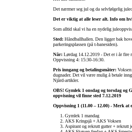
Det nærmer seg jul og da selvfølgelig jul
Det er viktig at alle leser alt. Info om 
Som alltid skal vi ha en nydelig juleoppvis
Sted:
Håndballhallen. Den ligger bak hove
parkeringsplassen (på t-banesiden).
Når:
Lørdag 14.12.2019 - Det er i år fir
Oppvisning 4: 15:30-16:30.
Pris inngang og betalingsmåter:
Voksen: 
dugnader. Det vil være mulig å betale inn
Njård-artikler.
OBS! Gymlek 1 onsdag og torsdag og Gy
oppvisning vil finne sted 7.12.2019
Oppvisning 1 (11.00 – 12.00) - Merk at 
Gymlek 1 mandag
AKS Kringsjå + AKS Voksen
Aspirant og rekrutt gutter + rekrutt j
AKS Skøyen fredag + AKS Smesta