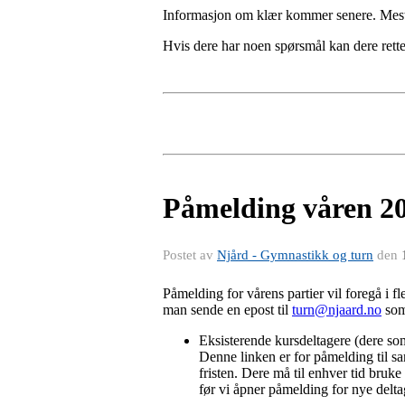
Informasjon om klær kommer senere. Mest s
Hvis dere har noen spørsmål kan dere rett
Påmelding våren 2
Postet av
Njård - Gymnastikk og turn
den
Påmelding for vårens partier vil foregå i f
man sende en epost til
turn@njaard.no
som 
Eksisterende kursdeltagere (dere som 
Denne linken er for påmelding til s
fristen. Dere må til enhver tid bruke 
før vi åpner påmelding for nye delta