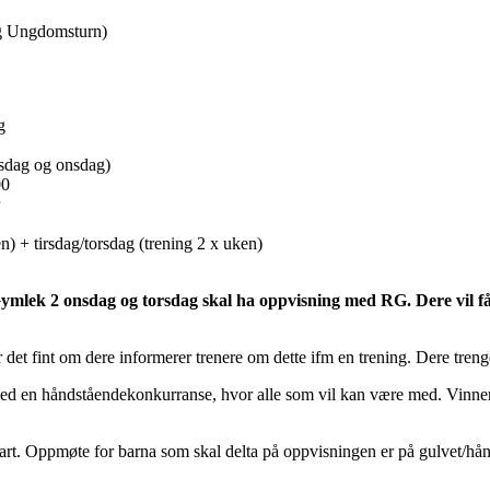
og Ungdomsturn)
g
rsdag og onsdag)
00
 + tirsdag/torsdag (trening 2 x uken)
mlek 2 onsdag og torsdag skal ha oppvisning med RG. Dere vil få
 det fint om dere informerer trenere om dette ifm en trening. Dere treng
ed en håndståendekonkurranse, hvor alle som vil kan være med. Vinner
art. Oppmøte for barna som skal delta på oppvisningen er på gulvet/hån