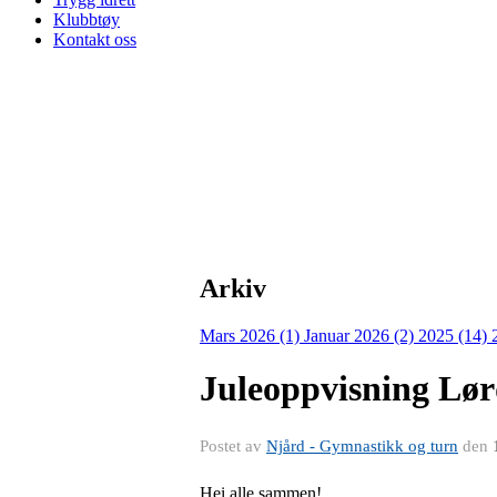
Klubbtøy
Kontakt oss
Arkiv
Mars 2026 (1)
Januar 2026 (2)
2025 (14)
Juleoppvisning Lør
Postet av
Njård - Gymnastikk og turn
den
Hei alle sammen!