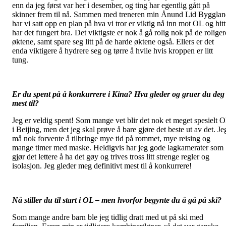
enn da jeg først var her i desember, og ting har egentlig gått på
skinner frem til nå. Sammen med treneren min Ånund Lid Byggla
har vi satt opp en plan på hva vi tror er viktig nå inn mot OL og hitt
har det fungert bra. Det viktigste er nok å gå rolig nok på de roliger
øktene, samt spare seg litt på de harde øktene også. Ellers er det
enda viktigere å hydrere seg og tørre å hvile hvis kroppen er litt
tung.
Er du spent på å konkurrere i Kina? Hva gleder og gruer du deg
mest til?
Jeg er veldig spent! Som mange vet blir det nok et meget spesielt 
i Beijing, men det jeg skal prøve å bare gjøre det beste ut av det. Je
må nok forvente å tilbringe mye tid på rommet, mye reising og
mange timer med maske. Heldigvis har jeg gode lagkamerater som
gjør det lettere å ha det gøy og trives tross litt strenge regler og
isolasjon. Jeg gleder meg definitivt mest til å konkurrere!
Nå stiller du til start i OL – men hvorfor begynte du å gå på ski?
Som mange andre barn ble jeg tidlig dratt med ut på ski med