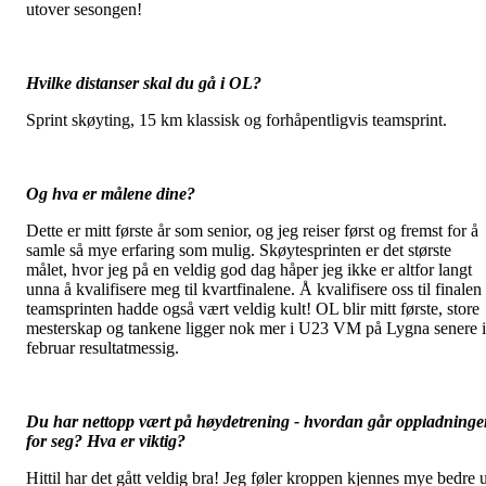
utover sesongen!
Hvilke distanser skal du gå i OL?
Sprint skøyting, 15 km klassisk og forhåpentligvis teamsprint.
Og hva er målene dine?
Dette er mitt første år som senior, og jeg reiser først og fremst for å
samle så mye erfaring som mulig. Skøytesprinten er det største
målet, hvor jeg på en veldig god dag håper jeg ikke er altfor langt
unna å kvalifisere meg til kvartfinalene. Å kvalifisere oss til finalen 
teamsprinten hadde også vært veldig kult! OL blir mitt første, store
mesterskap og tankene ligger nok mer i U23 VM på Lygna senere i
februar resultatmessig.
Du har nettopp vært på høydetrening - hvordan går oppladning
for seg? Hva er viktig?
Hittil har det gått veldig bra! Jeg føler kroppen kjennes mye bedre u