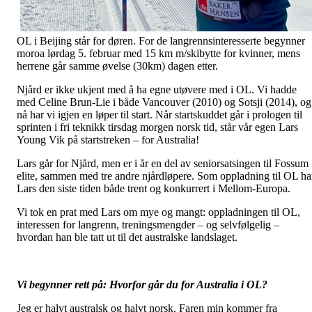
OL i Beijing står for døren. For de langrennsinteresserte begynner
moroa lørdag 5. februar med 15 km m/skibytte for kvinner, mens
herrene går samme øvelse (30km) dagen etter.
Njård er ikke ukjent med å ha egne utøvere med i OL. Vi hadde
med Celine Brun-Lie i både Vancouver (2010) og Sotsji (2014), og
nå har vi igjen en løper til start. Når startskuddet går i prologen til
sprinten i fri teknikk tirsdag morgen norsk tid, står vår egen Lars
Young Vik på startstreken – for Australia!
Lars går for Njård, men er i år en del av seniorsatsingen til Fossum
elite, sammen med tre andre njårdløpere. Som oppladning til OL ha
Lars den siste tiden både trent og konkurrert i Mellom-Europa.
Vi tok en prat med Lars om mye og mangt: oppladningen til OL,
interessen for langrenn, treningsmengder – og selvfølgelig –
hvordan han ble tatt ut til det australske landslaget.
Vi begynner rett på: Hvorfor går du for Australia i OL?
Jeg er halvt australsk og halvt norsk. Faren min kommer fra