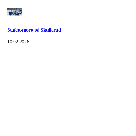
Stafett-moro på Skullerud
10.02.2026
Velkommen til Njård
Sammen blir vi best!
Sørkedalsveien 106,
0378 Oslo
E-post: info@njaard.no
Telefon:
23 22 22 50