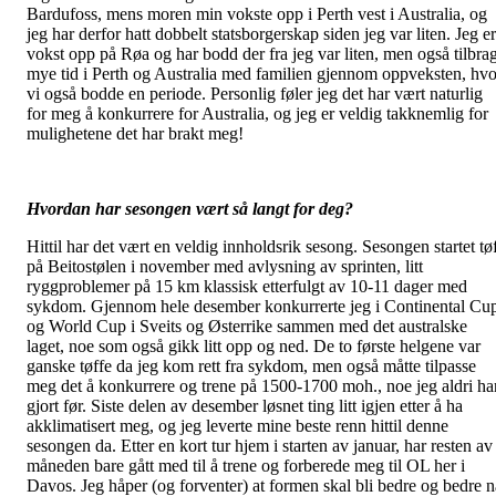
Bardufoss, mens moren min vokste opp i Perth vest i Australia, og
jeg har derfor hatt dobbelt statsborgerskap siden jeg var liten. Jeg er
vokst opp på Røa og har bodd der fra jeg var liten, men også tilbrag
mye tid i Perth og Australia med familien gjennom oppveksten, hvo
vi også bodde en periode. Personlig føler jeg det har vært naturlig
for meg å konkurrere for Australia, og jeg er veldig takknemlig for
mulighetene det har brakt meg!
Hvordan har sesongen vært så langt for deg?
Hittil har det vært en veldig innholdsrik sesong. Sesongen startet tøf
på Beitostølen i november med avlysning av sprinten, litt
ryggproblemer på 15 km klassisk etterfulgt av 10-11 dager med
sykdom. Gjennom hele desember konkurrerte jeg i Continental Cu
og World Cup i Sveits og Østerrike sammen med det australske
laget, noe som også gikk litt opp og ned. De to første helgene var
ganske tøffe da jeg kom rett fra sykdom, men også måtte tilpasse
meg det å konkurrere og trene på 1500-1700 moh., noe jeg aldri ha
gjort før. Siste delen av desember løsnet ting litt igjen etter å ha
akklimatisert meg, og jeg leverte mine beste renn hittil denne
sesongen da. Etter en kort tur hjem i starten av januar, har resten av
måneden bare gått med til å trene og forberede meg til OL her i
Davos. Jeg håper (og forventer) at formen skal bli bedre og bedre n