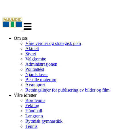
Veksle
navigasjon
Om oss
Våre verdier og strategisk plan
Aktuelt
Styret
Valgkomite
Administrasjonen
Politiattest
Njårds lover
Bestille møterom
Årsrapport
Retningslinjer for publisering av bilder og film
Våre idretter
Bordtennis
Fekting
Håndball
Langrenn
Rytmisk gymnastikk
Tennis