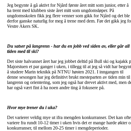
Jeg begynte å gå aktivt for Njård første året mitt som junior, etter å
ha trent med klubben siste året mitt som ungdomsløper. På
ungdomsskolen fikk jeg flere venner som gikk for Njård og det ble
derfor ganske naturlig for meg å trene med dem. Før det gikk jeg fo
Vestre Akers SK.
Du satser på langrenn - har du en jobb ved siden av, eller går all
tiden med til ski?
Det siste halvannet året har jeg jobbet deltid på Bull ski og kajakk 
Majorstuen et par ganger i uken, i tillegg til at jeg så vidt har begyn
å studere Marin teknikk på NTNU høsten 2021. I inngangen til
denne sesongen har jeg definitivt brukt mesteparten av tiden min til
langrenn og orientering, som jeg også har drevet aktivt med, men d
har også vært fint å ha noen andre ting å fokusere på.
Hvor mye trener du i uka?
Det varierer veldig mye ut ifra mengden konkurranser. Det kan ofte
variere fra rundt 10-12 timer i uken hvis det er mange harde økter 
konkurranser, til mellom 20-25 timer i mengdeperioder.