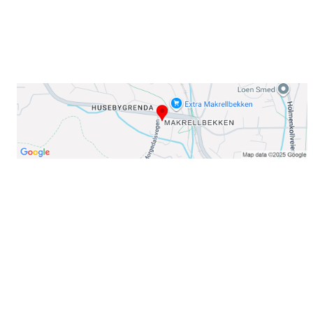
Organisasjonsnummer: 971435577
Her finner du oss