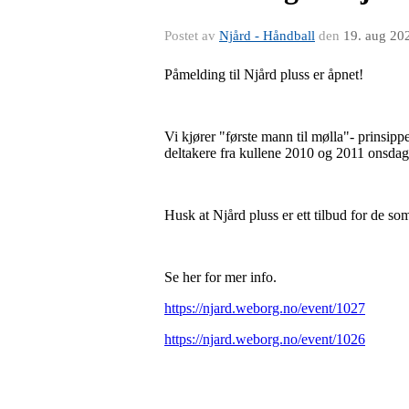
Postet av
Njård - Håndball
den
19. aug 20
Påmelding til Njård pluss er åpnet!
Vi kjører "f
ørst
e
man
n
til mølla
"-
prinsipp
deltakere fra kullene 2010 og 2011 onsda
Husk at
Njård pluss er ett tilbud for de som 
Se her for mer info.
https://njard.weborg.no/event/1027
https://njard.weborg.no/event/1026