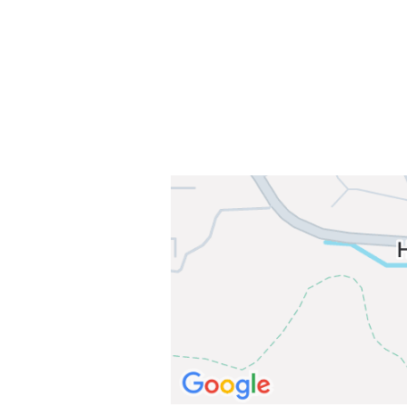
E-post: info@njaard.no
Telefon:
23 22 22 50
Organisasjonsnummer: 971435577
Her finner du oss