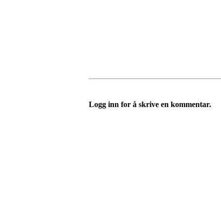
Logg inn for å skrive en kommentar.
Velkommen til Njård
Sammen blir vi best!
Sørkedalsveien 106,
0378 Oslo