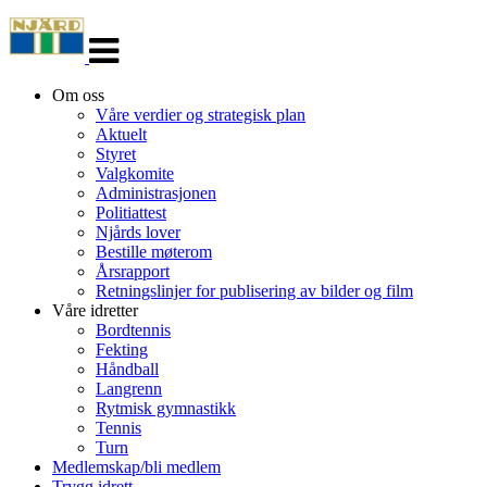
Veksle
navigasjon
Om oss
Våre verdier og strategisk plan
Aktuelt
Styret
Valgkomite
Administrasjonen
Politiattest
Njårds lover
Bestille møterom
Årsrapport
Retningslinjer for publisering av bilder og film
Våre idretter
Bordtennis
Fekting
Håndball
Langrenn
Rytmisk gymnastikk
Tennis
Turn
Medlemskap/bli medlem
Trygg idrett