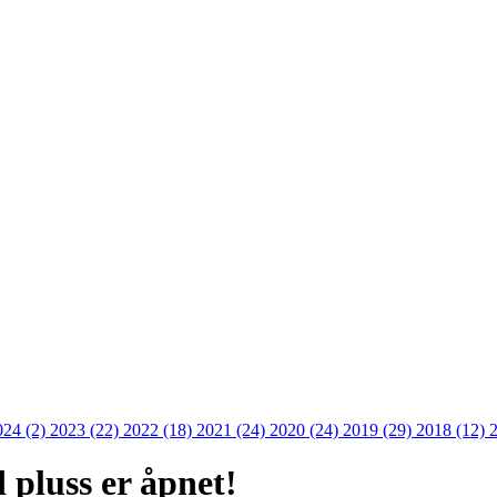
024 (2)
2023 (22)
2022 (18)
2021 (24)
2020 (24)
2019 (29)
2018 (12)
 pluss er åpnet!