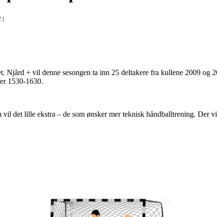
21
et.
Njård + vil denne sesongen
ta inn 25 deltakere
fra kullene 2009 og 
ger 1530-1630.
vil det lille ekstra
– de s
om ønsker mer
teknisk
håndballtrening. Der v