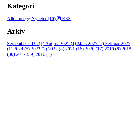
Kategori
Alle innlegg
Nyheter (10)
RSS
Arkiv
September 2025 (1)
August 2025 (1)
Mars 2025 (2)
Februar 2025
(1)
2024 (5)
2023 (2)
2022 (8)
2021 (16)
2020 (17)
2019 (8)
2018
(30)
2017 (39)
2016 (1)
Velkommen til Njård
Sammen blir vi best!
Sørkedalsveien 106,
0378 Oslo