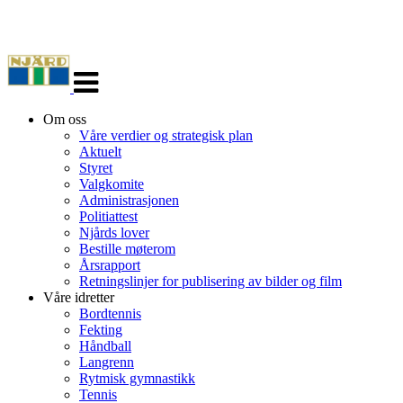
Veksle
navigasjon
Om oss
Våre verdier og strategisk plan
Aktuelt
Styret
Valgkomite
Administrasjonen
Politiattest
Njårds lover
Bestille møterom
Årsrapport
Retningslinjer for publisering av bilder og film
Våre idretter
Bordtennis
Fekting
Håndball
Langrenn
Rytmisk gymnastikk
Tennis