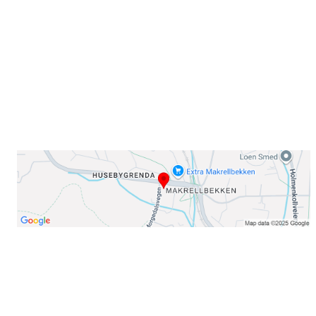
0378 Oslo
E-post: info@njaard.no
Telefon:
23 22 22 50
Organisasjonsnummer: 971435577
Her finner du oss