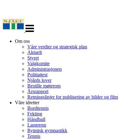
Veksle
navigasjon
Om oss
Våre verdier og strategisk plan
Aktuelt
Styret
Valgkomite
Administrasjonen
Politiattest
Njårds lover
Bestille møterom
Årsrapport
Retningslinjer for publisering av bilder og film
Våre idretter
Bordtennis
Fekting
Håndball
Langrenn
Rytmisk gymnastikk
Tennis