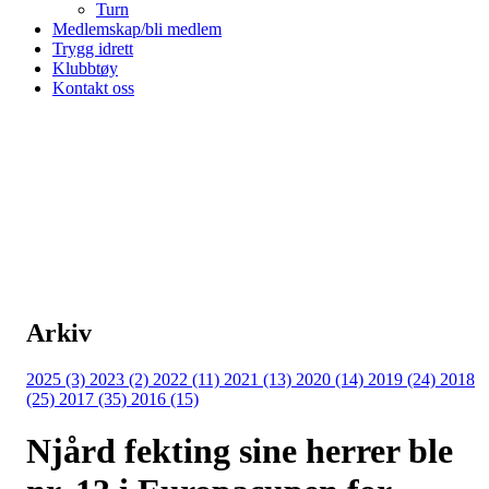
Turn
Medlemskap/bli medlem
Trygg idrett
Klubbtøy
Kontakt oss
Arkiv
2025 (3)
2023 (2)
2022 (11)
2021 (13)
2020 (14)
2019 (24)
2018
(25)
2017 (35)
2016 (15)
Njård fekting sine herrer ble