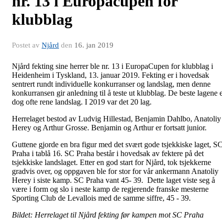
nr. 13 i Europacupen for
klubblag
Postet av
Njård
den
16. jan 2019
Njård fekting sine herrer ble nr. 13 i EuropaCupen for klubblag i
Heidenheim i Tyskland, 13. januar 2019. Fekting er i hovedsak
sentrert rundt individuelle konkurranser og landslag, men denne
konkurransen gir anledning til å teste ut klubblag. De beste lagene 
dog ofte rene landslag. I 2019 var det 20 lag.
Herrelaget bestod av Ludvig Hillestad, Benjamin Dahlbo, Anatoliy
Herey og Arthur Grosse. Benjamin og Arthur er fortsatt junior.
Guttene gjorde en bra figur med det svært gode tsjekkiske laget, S
Praha i tablå 16. SC Praha består i hovedsak av fektere på det
tsjekkiske landslaget. Etter en god start for Njård, tok tsjekkerne
gradvis over, og oppgaven ble for stor for vår ankermann Anatoliy
Herey i siste kamp. SC Praha vant 45- 39. Dette laget viste seg å
være i form og slo i neste kamp de regjerende franske mesterne
Sporting Club de Levallois med de samme siffre, 45 - 39.
Bildet: Herrelaget til Njård fekting før kampen mot SC Praha