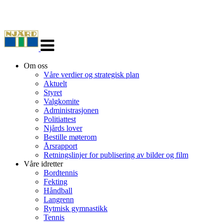
Veksle
navigasjon
Om oss
Våre verdier og strategisk plan
Aktuelt
Styret
Valgkomite
Administrasjonen
Politiattest
Njårds lover
Bestille møterom
Årsrapport
Retningslinjer for publisering av bilder og film
Våre idretter
Bordtennis
Fekting
Håndball
Langrenn
Rytmisk gymnastikk
Tennis