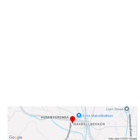
Velkommen til Njård
Sammen blir vi best!
Sørkedalsveien 106,
0378 Oslo
E-post: info@njaard.no
Telefon:
23 22 22 50
Organisasjonsnummer: 971435577
Her finner du oss