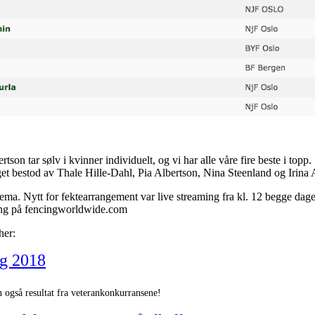
rtson tar sølv i kvinner individuelt, og vi har alle våre fire beste i to
aget bestod av Thale Hille-Dahl, Pia Albertson, Nina Steenland og Irina
kjema. Nytt for fektearrangement var live streaming fra kl. 12 begge da
ring på fencingworldwide.com
her:
ng 2018
n også resultat fra veterankonkurransene!