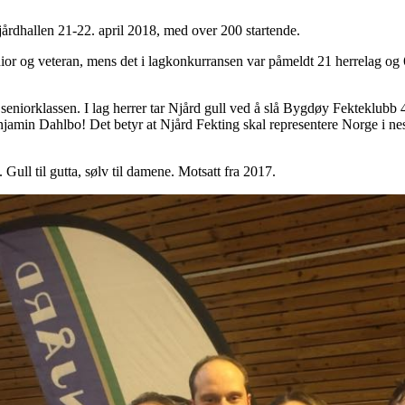
jårdhallen 21-22. april 2018, med over 200 startende.
enior og veteran, mens det i lagkonkurransen var påmeldt 21 herrelag og 
 seniorklassen. I lag herrer tar Njård gull ved å slå Bygdøy Fekteklubb 
njamin Dahlbo! Det betyr at Njård Fekting skal representere Norge i n
 Gull til gutta, sølv til damene. Motsatt fra 2017.