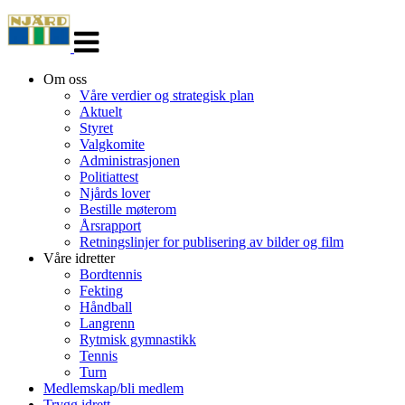
Veksle
navigasjon
Om oss
Våre verdier og strategisk plan
Aktuelt
Styret
Valgkomite
Administrasjonen
Politiattest
Njårds lover
Bestille møterom
Årsrapport
Retningslinjer for publisering av bilder og film
Våre idretter
Bordtennis
Fekting
Håndball
Langrenn
Rytmisk gymnastikk
Tennis
Turn
Medlemskap/bli medlem
Trygg idrett