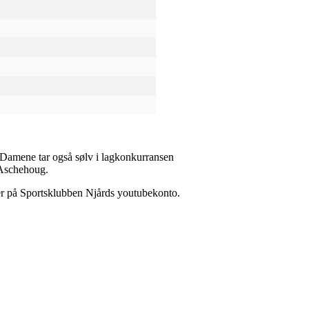
pp. Damene tar også sølv i lagkonkurransen
 Aschehoug.
ger på Sportsklubben Njårds youtubekonto.