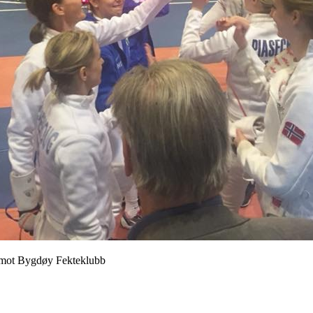
ng mot Bygdøy Fekteklubb