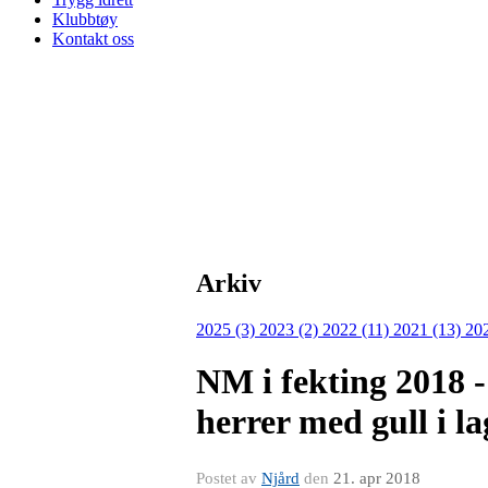
Klubbtøy
Kontakt oss
Arkiv
2025 (3)
2023 (2)
2022 (11)
2021 (13)
20
NM i fekting 2018 -
herrer med gull i la
Postet av
Njård
den
21. apr 2018