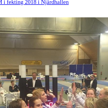
 i fekting 2018 i Njårdhallen