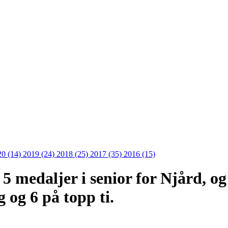
20 (14)
2019 (24)
2018 (25)
2017 (35)
2016 (15)
 5 medaljer i senior for Njård, o
g og 6 på topp ti.