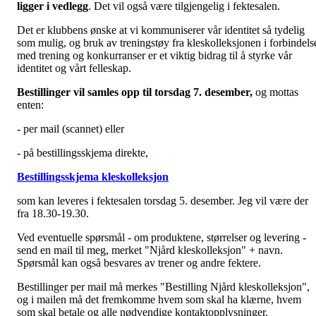
ligger i vedlegg
. Det vil også være tilgjengelig i fektesalen.
Det er klubbens ønske at vi kommuniserer vår identitet så tydelig
som mulig, og bruk av treningstøy fra kleskolleksjonen i forbindels
med trening og konkurranser er et viktig bidrag til å styrke vår
identitet og vårt felleskap.
Bestillinger vil samles opp til torsdag 7. desember,
og mottas
enten:
- per mail (scannet) eller
- på bestillingsskjema direkte,
Bestillingsskjema kleskolleksjon
som kan leveres i fektesalen torsdag 5. desember. Jeg vil være der
fra 18.30-19.30.
Ved eventuelle spørsmål - om produktene, størrelser og levering -
send en mail til meg, merket "Njård kleskolleksjon" + navn.
Spørsmål kan også besvares av trener og andre fektere.
Bestillinger per mail må merkes "Bestilling Njård kleskolleksjon",
og i mailen må det fremkomme hvem som skal ha klærne, hvem
som skal betale og alle nødvendige kontaktopplysninger.