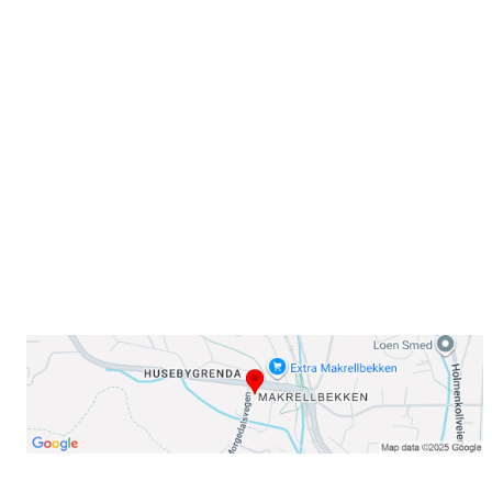
Sammen blir vi best!
Sørkedalsveien 106,
0378 Oslo
E-post: info@njaard.no
Telefon:
23 22 22 50
Organisasjonsnummer: 971435577
Her finner du oss