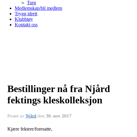
Turn
Medlemskap/bli medlem
Trygg idrett
Klubbtøy
Kontakt oss
Bestillinger nå fra Njård
fektings kleskolleksjon
Postet av
Njård
den
30. nov 2017
Kjære fektere/foresatte,