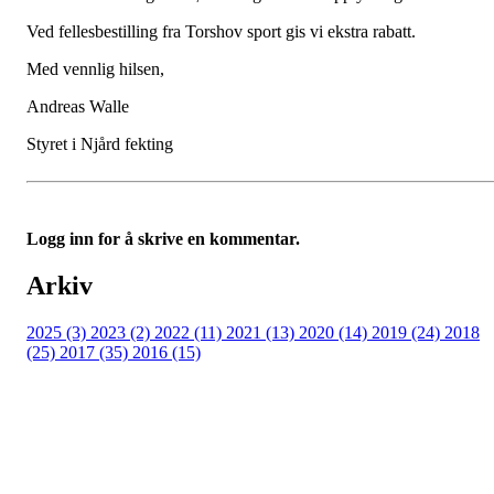
Ved fellesbestilling fra Torshov sport gis vi ekstra rabatt.
Med vennlig hilsen,
Andreas Walle
Styret i Njård fekting
Logg inn for å skrive en kommentar.
Arkiv
2025 (3)
2023 (2)
2022 (11)
2021 (13)
2020 (14)
2019 (24)
2018
(25)
2017 (35)
2016 (15)
Velkommen til Njård