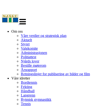
Veksle
navigasjon
Om oss
Våre verdier og strategisk plan
Aktuelt
Styret
Valgkomite
Administrasjonen
Politiattest
Njårds lover
Bestille møterom
Årsrapport
Retningslinjer for publisering av bilder og film
Våre idretter
Bordtennis
Fekting
Håndball
Langrenn
Rytmisk gymnastikk
Tennis