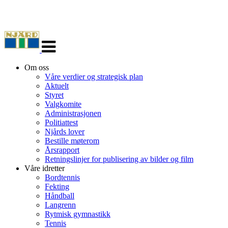
Veksle
navigasjon
Om oss
Våre verdier og strategisk plan
Aktuelt
Styret
Valgkomite
Administrasjonen
Politiattest
Njårds lover
Bestille møterom
Årsrapport
Retningslinjer for publisering av bilder og film
Våre idretter
Bordtennis
Fekting
Håndball
Langrenn
Rytmisk gymnastikk
Tennis