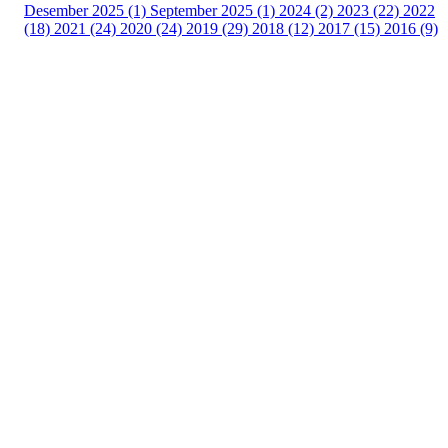
Desember 2025 (1)
September 2025 (1)
2024 (2)
2023 (22)
2022
(18)
2021 (24)
2020 (24)
2019 (29)
2018 (12)
2017 (15)
2016 (9)
Velkommen til Njård
Sammen blir vi best!
Sørkedalsveien 106,
0378 Oslo
E-post: info@njaard.no
Telefon:
23 22 22 50
Organisasjonsnummer: 971435577
Her finner du oss