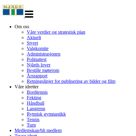
Veksle
navigasjon
Om oss
Våre verdier og strategisk plan
Aktuelt
Styret
Valgkomite
Administrasjonen
Politiattest
Njårds lover
Bestille møterom
Årsrapport
Retningslinjer for publisering av bilder og film
Våre idretter
Bordtennis
Fekting
Håndball
Langrenn
Rytmisk gymnastikk
Tennis
Turn
Medlemskap/bli medlem
Trygg idrett