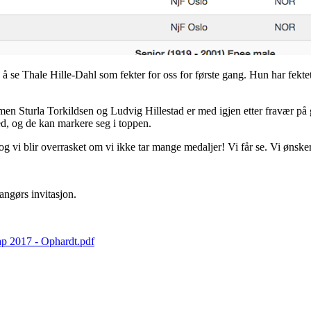
 å se Thale Hille-Dahl som fekter for oss for første gang. Hun har fektet
 men Sturla Torkildsen og Ludvig Hillestad er med igjen etter fravær p
ed, og de kan markere seg i toppen.
 og vi blir overrasket om vi ikke tar mange medaljer! Vi får se. Vi ønsker 
angørs invitasjon.
ap 2017 - Ophardt.pdf