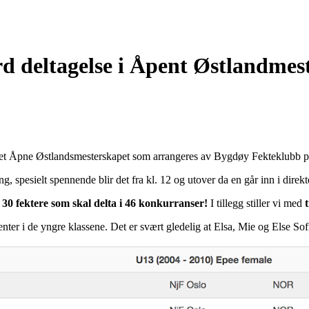
rd deltagelse i Åpent Østlandmes
for det Åpne Østlandsmesterskapet som arrangeres av Bygdøy Fekteklubb
, spesielt spennende blir det fra kl. 12 og utover da en går inn i direk
å
30 fektere som skal delta i 46 konkurranser!
I tillegg stiller vi med
enter i de yngre klassene. Det er svært gledelig at Elsa, Mie og Else Sofie