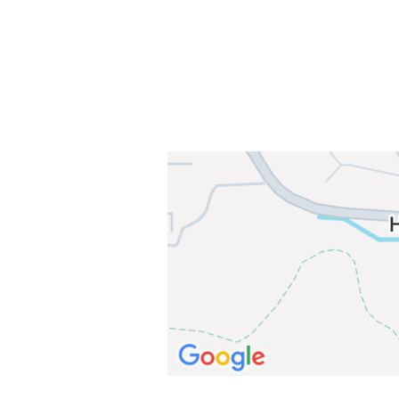
E-post: info@njaard.no
Telefon:
23 22 22 50
Organisasjonsnummer: 971435577
Her finner du oss