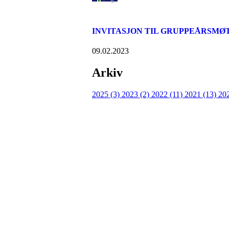
INVITASJON TIL GRUPPEÅRSMØT
09.02.2023
Arkiv
2025 (3)
2023 (2)
2022 (11)
2021 (13)
20
Velkommen til Njård
Sammen blir vi best!
Sørkedalsveien 106,
0378 Oslo