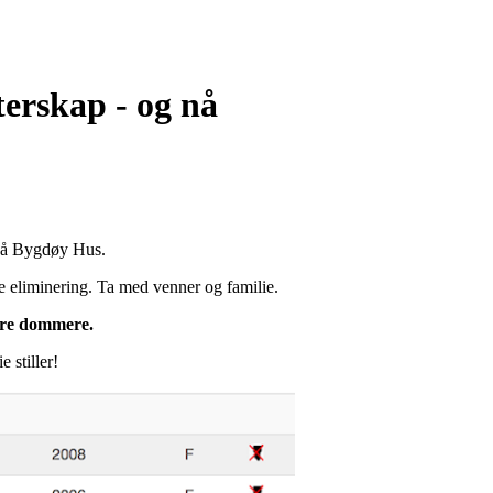
terskap - og nå
 på Bygdøy Hus.
te eliminering. Ta med venner og familie.
tre dommere.
 stiller!