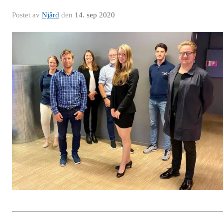
Postet av
Njård
den
14. sep 2020