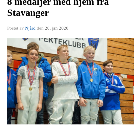
8 medaljer med hjem fra
Stavanger
Postet av
Njård
den
20. jan 2020