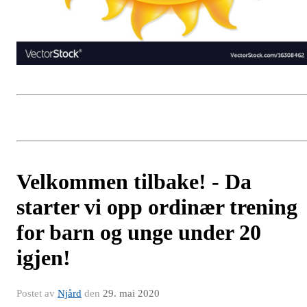
Velkommen tilbake! - Da
starter vi opp ordinær trening
for barn og unge under 20
igjen!
Postet av
Njård
den
29. mai 2020