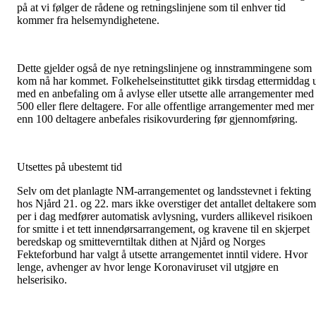
på at vi følger de rådene og retningslinjene som til enhver tid
kommer fra helsemyndighetene.
Dette gjelder også de nye retningslinjene og innstrammingene som
kom nå har kommet. Folkehelseinstituttet gikk tirsdag ettermiddag 
med en anbefaling om å avlyse eller utsette alle arrangementer med
500 eller flere deltagere. For alle offentlige arrangementer med mer
enn 100 deltagere anbefales risikovurdering før gjennomføring.
Utsettes på ubestemt tid
Selv om det planlagte NM-arrangementet og landsstevnet i fekting
hos Njård 21. og 22. mars ikke overstiger det antallet deltakere som
per i dag medfører automatisk avlysning, vurders allikevel risikoen
for smitte i et tett innendørsarrangement, og kravene til en skjerpet
beredskap og smitteverntiltak dithen at Njård og Norges
Fekteforbund har valgt å utsette arrangementet inntil videre. Hvor
lenge, avhenger av hvor lenge Koronaviruset vil utgjøre en
helserisiko.