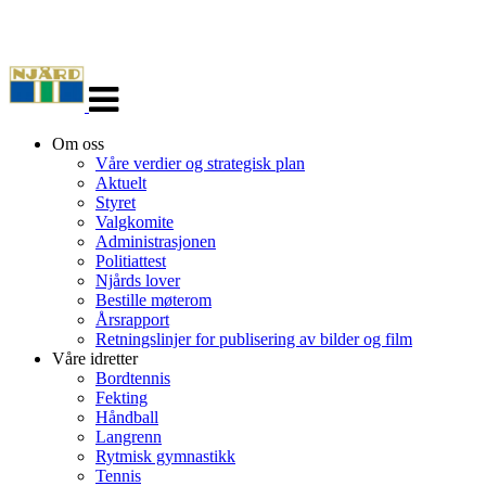
Veksle
navigasjon
Om oss
Våre verdier og strategisk plan
Aktuelt
Styret
Valgkomite
Administrasjonen
Politiattest
Njårds lover
Bestille møterom
Årsrapport
Retningslinjer for publisering av bilder og film
Våre idretter
Bordtennis
Fekting
Håndball
Langrenn
Rytmisk gymnastikk
Tennis