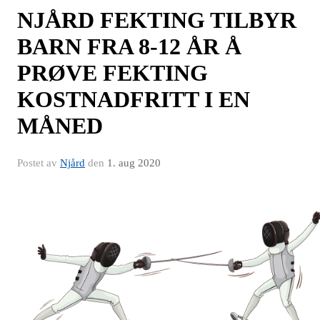
NJÅRD FEKTING TILBYR
BARN FRA 8-12 ÅR Å
PRØVE FEKTING
KOSTNADFRITT I EN
MÅNED
Postet av
Njård
den
1. aug 2020