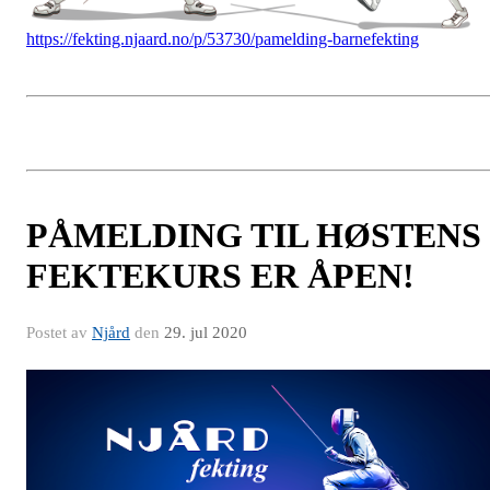
https://fekting.njaard.no/p/53730/pamelding-barnefekting
PÅMELDING TIL HØSTENS
FEKTEKURS ER ÅPEN!
Postet av
Njård
den
29. jul 2020