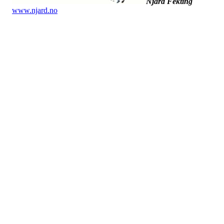
Njård Fekting
www.njard.no
Dato: 16. februar 2023
Tid: 19:00
Sted: Møterommet på Njård (utenfor butikken)
SAKSLISTE:
Gjennomgang av årsrapporten
Resultat 2022
Budsjett 2023
Valg av