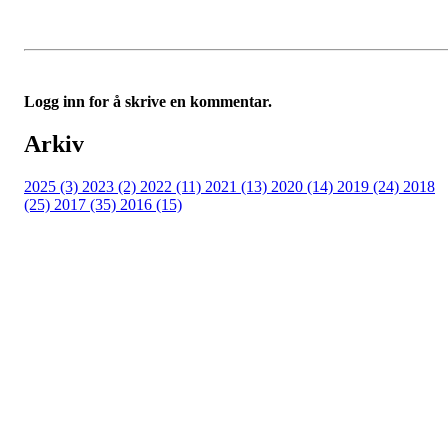
Logg inn for å skrive en kommentar.
Arkiv
2025 (3)
2023 (2)
2022 (11)
2021 (13)
2020 (14)
2019 (24)
2018
(25)
2017 (35)
2016 (15)
Velkommen til Njård
Sammen blir vi best!
Sørkedalsveien 106,
0378 Oslo