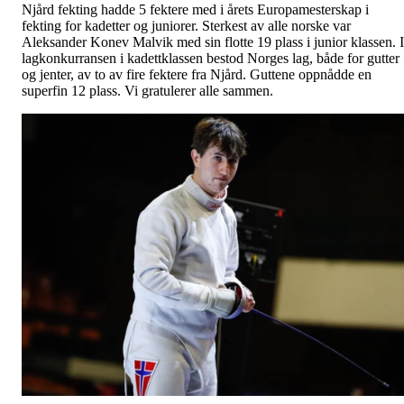
Njård fekting hadde 5 fektere med i årets Europamesterskap i
fekting for kadetter og juniorer. Sterkest av alle norske var
Aleksander Konev Malvik med sin flotte 19 plass i junior klassen. I
lagkonkurransen i kadettklassen bestod Norges lag, både for gutter
og jenter, av to av fire fektere fra Njård. Guttene oppnådde en
superfin 12 plass. Vi gratulerer alle sammen.