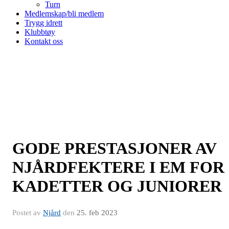
Turn
Medlemskap/bli medlem
Trygg idrett
Klubbtøy
Kontakt oss
GODE PRESTASJONER AV
NJÅRDFEKTERE I EM FOR
KADETTER OG JUNIORER
Postet av
Njård
den
25. feb 2023