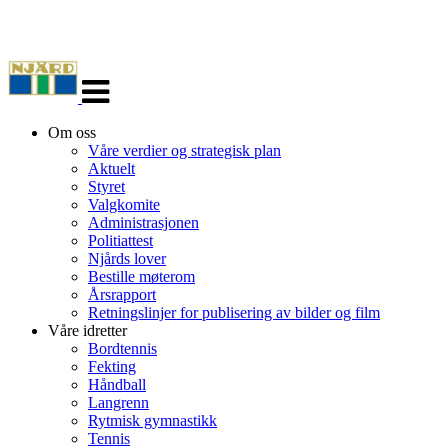
Veksle
navigasjon
Om oss
Våre verdier og strategisk plan
Aktuelt
Styret
Valgkomite
Administrasjonen
Politiattest
Njårds lover
Bestille møterom
Årsrapport
Retningslinjer for publisering av bilder og film
Våre idretter
Bordtennis
Fekting
Håndball
Langrenn
Rytmisk gymnastikk
Tennis