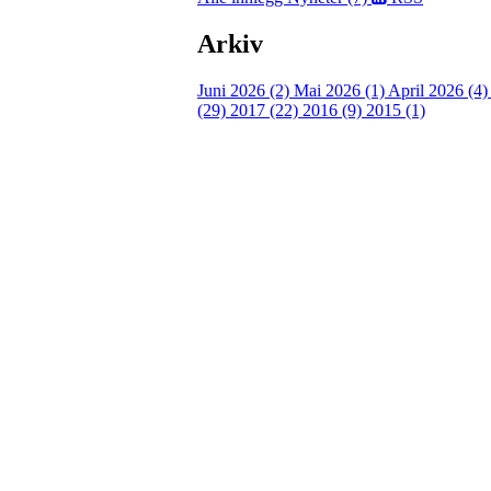
Arkiv
Juni 2026 (2)
Mai 2026 (1)
April 2026 (4
(29)
2017 (22)
2016 (9)
2015 (1)
Velkommen til Njård
Sammen blir vi best!
Sørkedalsveien 106,
0378 Oslo
E-post: info@njaard.no
Telefon:
23 22 22 50