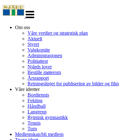
Veksle
navigasjon
Om oss
Våre verdier og strategisk plan
Aktuelt
Styret
Valgkomite
Administrasjonen
Politiattest
Njårds lover
Bestille møterom
Årsrapport
Retningslinjer for publisering av bilder og film
Våre idretter
Bordtennis
Fekting
Håndball
Langrenn
Rytmisk gymnastikk
Tennis
Turn
Medlemskap/bli medlem
Trygg idrett