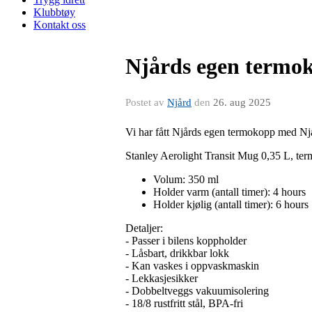
Klubbtøy
Kontakt oss
Njårds egen termok
Postet av
Njård
den
26. aug 2025
Vi har fått Njårds egen termokopp med Njå
Stanley Aerolight Transit Mug 0,35 L, te
Volum: 350 ml
Holder varm (antall timer): 4 hours
Holder kjølig (antall timer): 6 hours
Detaljer:
- Passer i bilens koppholder
- Låsbart, drikkbar lokk
- Kan vaskes i oppvaskmaskin
- Lekkasjesikker
- Dobbeltveggs vakuumisolering
- 18/8 rustfritt stål, BPA-fri