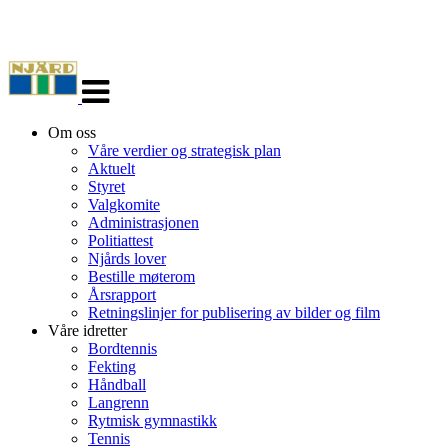
Veksle
navigasjon
Om oss
Våre verdier og strategisk plan
Aktuelt
Styret
Valgkomite
Administrasjonen
Politiattest
Njårds lover
Bestille møterom
Årsrapport
Retningslinjer for publisering av bilder og film
Våre idretter
Bordtennis
Fekting
Håndball
Langrenn
Rytmisk gymnastikk
Tennis