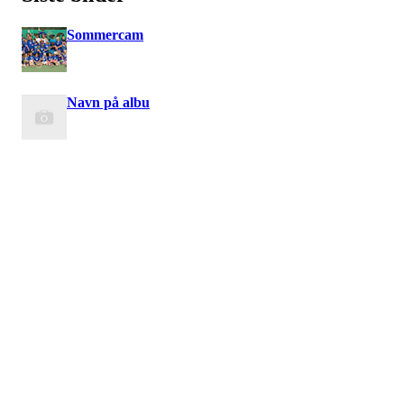
Sommercam
Navn på albu
Velkommen til Njård
Sammen blir vi best!
Sørkedalsveien 106,
0378 Oslo
E-post: info@njaard.no