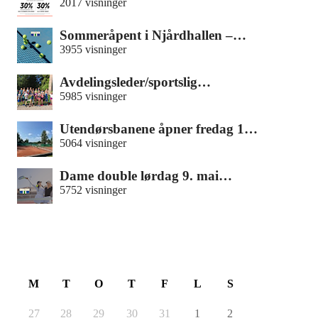
2017 visninger
Sommeråpent i Njårdhallen –…
3955 visninger
Avdelingsleder/sportslig…
5985 visninger
Utendørsbanene åpner fredag 1…
5064 visninger
Dame double lørdag 9. mai…
5752 visninger
August 2026
M
T
O
T
F
L
S
27
28
29
30
31
1
2