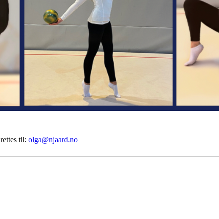
ettes til:
olga@njaard.no