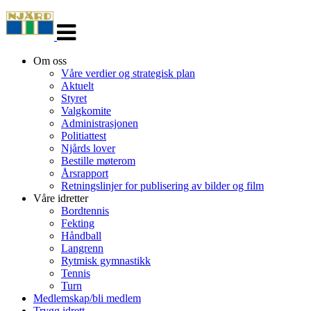
Veksle
navigasjon
Om oss
Våre verdier og strategisk plan
Aktuelt
Styret
Valgkomite
Administrasjonen
Politiattest
Njårds lover
Bestille møterom
Årsrapport
Retningslinjer for publisering av bilder og film
Våre idretter
Bordtennis
Fekting
Håndball
Langrenn
Rytmisk gymnastikk
Tennis
Turn
Medlemskap/bli medlem
Trygg idrett