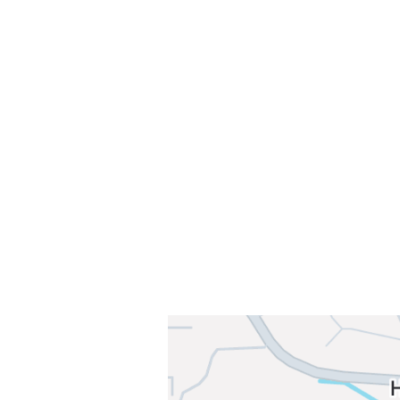
Velkommen til Njård
Sammen blir vi best!
Sørkedalsveien 106,
0378 Oslo
E-post: info@njaard.no
Telefon:
23 22 22 50
Organisasjonsnummer: 971435577
Her finner du oss