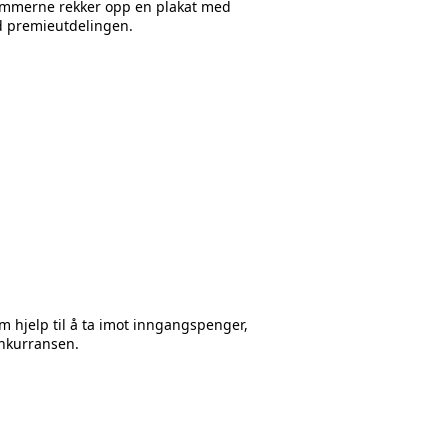
dommerne rekker opp en plakat med
ed premieutdelingen.
 som hjelp til å ta imot inngangspenger,
onkurransen.