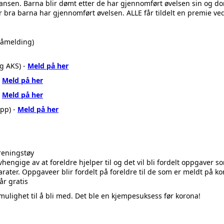
ransen. Barna blir dømt etter de har gjennomført øvelsen sin og 
r bra barna har gjennomført øvelsen. ALLE får tildelt en premie v
påmelding)
og AKS) -
Meld på her
-
Meld på her
-
Meld på her
pp) -
Meld på her
reningstøy
vi avhengige av at foreldre hjelper til og det vil bli fordelt oppgaver
arater. Oppgaveer blir fordelt på foreldre til de som er meldt på k
år gratis
ulighet til å bli med. Det ble en kjempesuksess før korona!