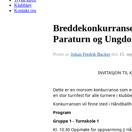
Klubbtøy
Kontakt oss
Breddekonkurranse 
Paraturn og Ungd
Postet av
Johan Fredrik Backer
den
15. se
INVITASJON TIL KONKURRANS
Dette er en morsom konkurranse som er å
en stor turnfest for alle turnere i klubb
Konkurransen vil finne sted i Håndball
Program
Gruppe 1 - Turnskole 1
Kl. 10.30 Oppmøte for oppvarming (i Hå