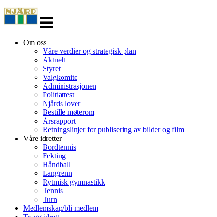
Veksle
navigasjon
Om oss
Våre verdier og strategisk plan
Aktuelt
Styret
Valgkomite
Administrasjonen
Politiattest
Njårds lover
Bestille møterom
Årsrapport
Retningslinjer for publisering av bilder og film
Våre idretter
Bordtennis
Fekting
Håndball
Langrenn
Rytmisk gymnastikk
Tennis
Turn
Medlemskap/bli medlem
Trygg idrett