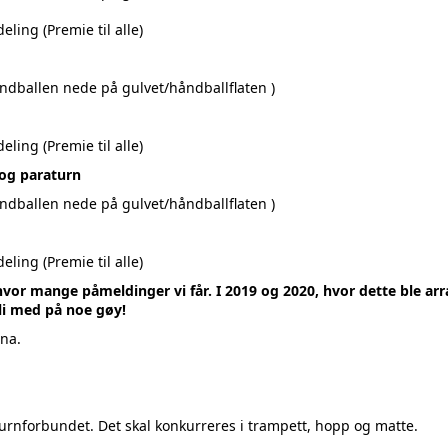
ling (Premie til alle)
åndballen nede på gulvet/håndballflaten
)
ling (Premie til alle)
og paraturn
åndballen nede på gulvet/håndballflaten
)
ling (Premie til alle)
vor mange påmeldinger vi får. I 2019 og 2020, hvor dette ble arra
li med på noe gøy!
ona.
 turnforbundet. Det skal konkurreres i trampett, hopp og matte.