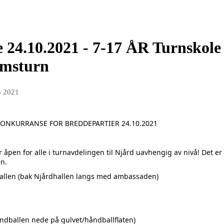
24.10.2021 - 7-17 ÅR Turnskole 1
omsturn
p 2021
E FOR BREDDEPARTIER 24.10.2021
pen for alle i turnavdelingen til Njård uavhengig av nivå! Det er 
en.
hallen (bak Njårdhallen langs med ambassaden)
ndballen nede på gulvet/håndballflaten)