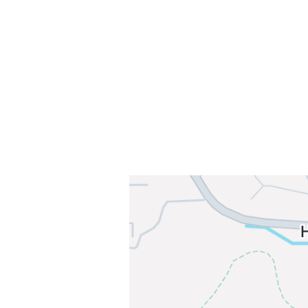
Sørkedalsveien 106,
0378 Oslo
E-post: info@njaard.no
Telefon:
23 22 22 50
Organisasjonsnummer: 971435577
Her finner du oss