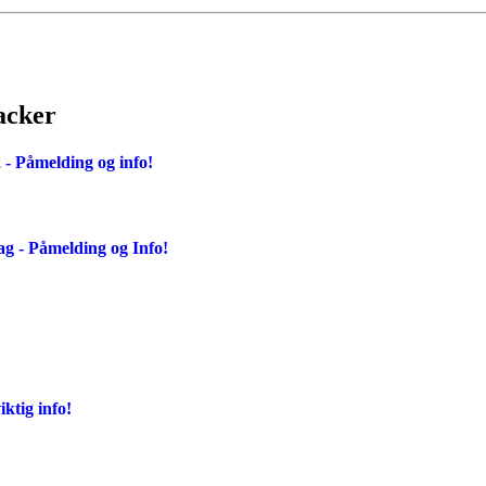
acker
- Påmelding og info!
g - Påmelding og Info!
ktig info!