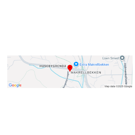
E-post: info@njaard.no
Telefon:
23 22 22 50
Organisasjonsnummer: 971435577
Her finner du oss