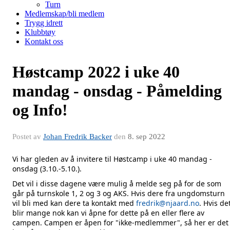
Turn
Medlemskap/bli medlem
Trygg idrett
Klubbtøy
Kontakt oss
Høstcamp 2022 i uke 40
mandag - onsdag - Påmelding
og Info!
Postet av
Johan Fredrik Backer
den
8. sep 2022
Vi har gleden av å invitere til Høstcamp i uke 40 mandag -
onsdag (3.10.-5.10.).
Det vil i disse dagene være mulig å melde seg på for de som
går på turnskole 1, 2 og 3 og AKS. Hvis dere fra ungdomsturn
vil bli med kan dere ta kontakt med
fredrik@njaard.no
. Hvis de
blir mange nok kan vi åpne for dette på en eller flere av
campen. Campen er åpen for "ikke-medlemmer", så her er det