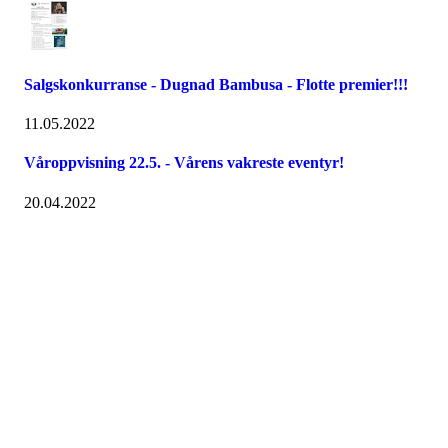
Salgskonkurranse - Dugnad Bambusa - Flotte premier!!!
11.05.2022
Våroppvisning 22.5. - Vårens vakreste eventyr!
20.04.2022
Velkommen til Njård
Sammen blir vi best!
Sørkedalsveien 106,
0378 Oslo