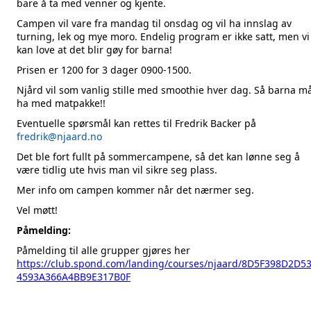
bare å ta med venner og kjente.
Campen vil vare fra mandag til onsdag og vil ha innslag av
turning, lek og mye moro. Endelig program er ikke satt, men vi
kan love at det blir gøy for barna!
Prisen er 1200 for 3 dager 0900-1500.
Njård vil som vanlig stille med smoothie hver dag. Så barna m
ha med matpakke!!
Eventuelle spørsmål kan rettes til Fredrik Backer på
fredrik@njaard.no
Det ble fort fullt på sommercampene, så det kan lønne seg å
være tidlig ute hvis man vil sikre seg plass.
Mer info om campen kommer når det nærmer seg.
Vel møtt!
Påmelding:
Påmelding til alle grupper gjøres her
https://club.spond.com/landing/courses/njaard/8D5F398D2D5
4593A366A4BB9E317B0F