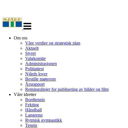
Veksle
navigasjon
Om oss
Våre verdier og strategisk plan
Aktuelt
Styret
Valgkomite
Administrasjonen
Politiattest
Njårds lover
Bestille møterom
Årsrapport
Retningslinjer for publisering av bilder og film
Våre idretter
Bordtennis
Fekting
Håndball
Langrenn
Rytmisk gymnastikk
Tennis