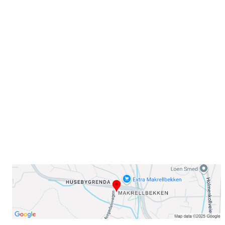
Velkommen til Njård
Sammen blir vi best!
Sørkedalsveien 106,
0378 Oslo
E-post: info@njaard.no
Telefon:
23 22 22 50
Organisasjonsnummer: 971435577
Her finner du oss