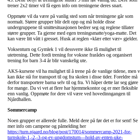
trener 2x2 timer vil få egen info om treningene deres snart.
Oppmøte vil da være på vanlig sted som når treningene går som
normalt. Større grupper blir delt opp og må holde disse
undergruppene til smittesituasjonen bedrer seg og reglene tillater
større grupper. Ta gjerne med egen treningsmatte/yoga-matte. Det
kan være litt vått i gresset. Husk at reglen «klær etter vær» gjelder.
Voksenturn og Gymlek 1 vil dessverre ikke få mulighet til
utetrening. Dette fordi trening for voksne frarådes og organisert
trening for barn 3-4 år blir vanskelig ute.
AKS-kursene vil ha mulighet til å trene på de vanlige tidene, men v
kan ikke stå for transport til og fra skolen i disse tider. Foreldre må
derfor transportere barna selv til og fra. Vi håper dette lar seg gjøre
for mange. Da vi vet at flere har hjemmekontor og er mer fleksible
enn vanlig. Oppmøte for dere vil være ved hovedinngangen til
Njårdhallen.
Sommercamp
Noen grupper er allerede fulle. Meld dere på før det er for sent! Se
mer info om campene og påmelding her
https://turn.njaard.no/blog/post/170014/sommercamp-2021-for-
turnskole-1,-2,-3-og-ev-ungdomsturn---hold-av-enten-uke-