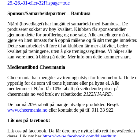
25,-26,-31-eller-32!?ispage=true
Sponsor/Samarbeidspartner – Bambusa
Njård (hovedlaget) har inngått et samarbeid med Bambusa. De
produserer sokker av høy kvalitet. Klubben får sponsormidler
gjennom dette for profilering og noe salg. Alle avdelinger må da
gjøre en liten innsats for å oppnå målene og få sårt trengte inntekter
Dette samarbeidet vil føre til at klubben får mer aktivitet, bedre
kvalitet på treningene, uten å øke treningsavgiftene. Vi håper alle
kan være med å bidra på dette. Mer info om dette kommer snart.
Medlemstilbud Cheermania
Cheermania har mengder av treningsutstyr for hjemmebruk. Dette e
ypperlig for de som vil trene hjemme eller på hytta el. Alle
medlemmer i Njård får 10% rabatt på veiledende priser på
cheermania.no ved bruk av rabattkode:
2122NJAARD.
De har nå 20% rabatt på mange utvalgte produkter. Besøk
www.cheermania.no
eller kontakt de på tlf. 911 33 922
Lik oss på facebook!
Lik oss på facebook. Da får dere mye nyttig info rett i newsfeeden
deres. Lik oss her
https://www.facebook.com/Njaardturn