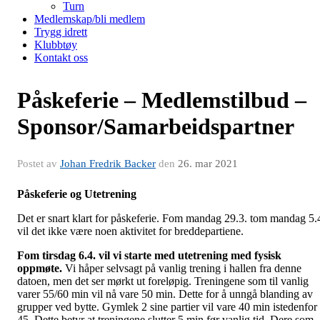
Turn
Medlemskap/bli medlem
Trygg idrett
Klubbtøy
Kontakt oss
Påskeferie – Medlemstilbud –
Sponsor/Samarbeidspartner
Postet av
Johan Fredrik Backer
den
26. mar 2021
Påskeferie og Utetrening
Det er snart klart for påskeferie. Fom mandag 29.3. tom mandag 5.
vil det ikke være noen aktivitet for breddepartiene.
Fom tirsdag 6.4. vil vi starte med utetrening med fysisk
oppmøte.
Vi håper selvsagt på vanlig trening i hallen fra denne
datoen, men det ser mørkt ut foreløpig. Treningene som til vanlig
varer 55/60 min vil nå vare 50 min. Dette for å unngå blanding av
grupper ved bytte. Gymlek 2 sine partier vil vare 40 min istedenfor
45. Dette betyr at treningene slutter 5 min før vanlig tid. Dere som