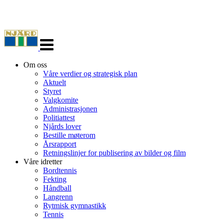
Veksle
navigasjon
Om oss
Våre verdier og strategisk plan
Aktuelt
Styret
Valgkomite
Administrasjonen
Politiattest
Njårds lover
Bestille møterom
Årsrapport
Retningslinjer for publisering av bilder og film
Våre idretter
Bordtennis
Fekting
Håndball
Langrenn
Rytmisk gymnastikk
Tennis