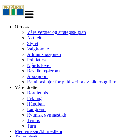
Veksle
navigasjon
Om oss
Våre verdier og strategisk plan
Aktuelt
Styret
Valgkomite
Administrasjonen
Politiattest
Njårds lover
Bestille møterom
Årsrapport
Retningslinjer for publisering av bilder og film
Våre idretter
Bordtennis
Fekting
Håndball
Langrenn
Rytmisk gymnastikk
Tennis
Turn
Medlemskap/bli medlem
Trygg idrett