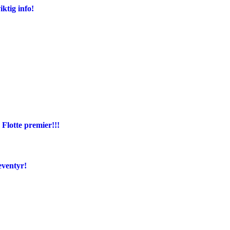
ktig info!
Flotte premier!!!
eventyr!