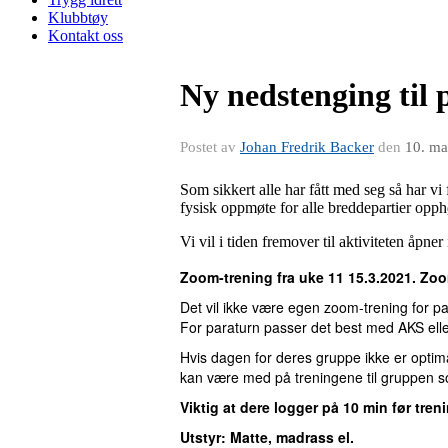
Klubbtøy
Kontakt oss
Ny nedstenging til 
Postet av
Johan Fredrik Backer
den
10. ma
Som sikkert alle har fått med seg så har vi 
fysisk oppmøte for alle breddepartier opp
Vi vil i tiden fremover til aktiviteten åpne
Zoom-trening fra uke 11 15.3.2021. Zoom
Det vil ikke være egen zoom-trening for pa
For paraturn passer det best med AKS ell
Hvis dagen for deres gruppe ikke er optima
kan være med på treningene til gruppen so
Viktig at dere logger på 10 min før treni
Utstyr: Matte, madrass el.