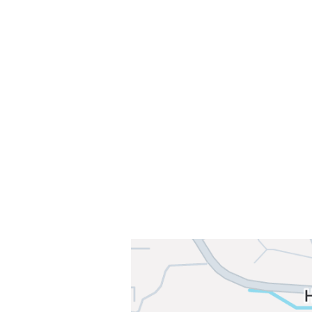
Velkommen til Njård
Sammen blir vi best!
Sørkedalsveien 106,
0378 Oslo
E-post: info@njaard.no
Telefon:
23 22 22 50
Organisasjonsnummer: 971435577
Her finner du oss