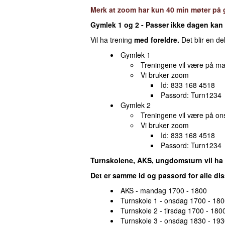
Merk at zoom har kun 40 min møter på gr
Gymlek 1 og 2 - Passer ikke dagen kan d
Vil ha trening
med foreldre.
Det blir en de
Gymlek 1
Treningene vil være på m
Vi bruker zoom
Id: 833 168 4518
Passord: Turn1234
Gymlek 2
Treningene vil være på o
Vi bruker zoom
Id: 833 168 4518
Passord: Turn1234
Turnskolene, AKS, ungdomsturn vil ha 
Det er samme id og passord for alle di
AKS - mandag 1700 - 1800
Turnskole 1 - onsdag 1700 - 180
Turnskole 2 - tirsdag 1700 - 180
Turnskole 3 - onsdag 1830 - 193