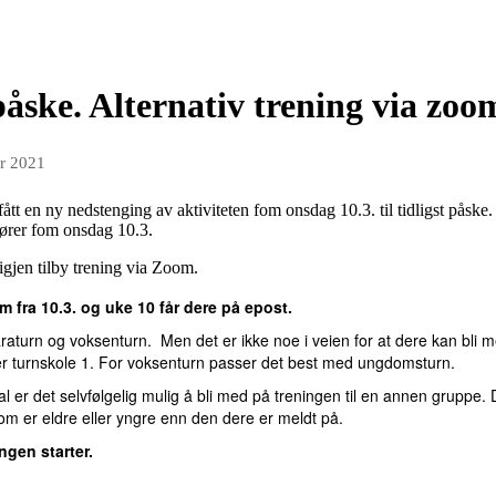
påske. Alternativ trening via zoom
r 2021
fått en ny nedstenging av aktiviteten fom onsdag 10.3. til tidligst påske. 
hører fom onsdag 10.3.
r igjen tilby trening via Zoom.
 fra 10.3. og uke 10 får dere på epost.
raturn og voksenturn. Men det er ikke noe i veien for at dere kan bli me
er turnskole 1. For voksenturn passer det best med ungdomsturn.
l er det selvfølgelig mulig å bli med på treningen til en annen gruppe.
m er eldre eller yngre enn den dere er meldt på.
ngen starter.