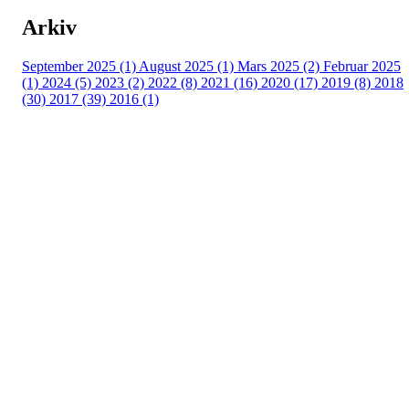
Arkiv
September 2025 (1)
August 2025 (1)
Mars 2025 (2)
Februar 2025
(1)
2024 (5)
2023 (2)
2022 (8)
2021 (16)
2020 (17)
2019 (8)
2018
(30)
2017 (39)
2016 (1)
Velkommen til Njård
Sammen blir vi best!
Sørkedalsveien 106,
0378 Oslo
E-post: info@njaard.no
Telefon:
23 22 22 50