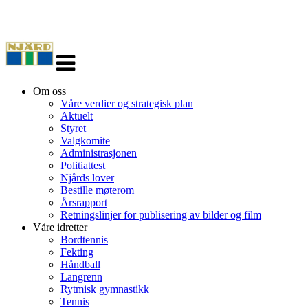
Veksle
navigasjon
Om oss
Våre verdier og strategisk plan
Aktuelt
Styret
Valgkomite
Administrasjonen
Politiattest
Njårds lover
Bestille møterom
Årsrapport
Retningslinjer for publisering av bilder og film
Våre idretter
Bordtennis
Fekting
Håndball
Langrenn
Rytmisk gymnastikk
Tennis