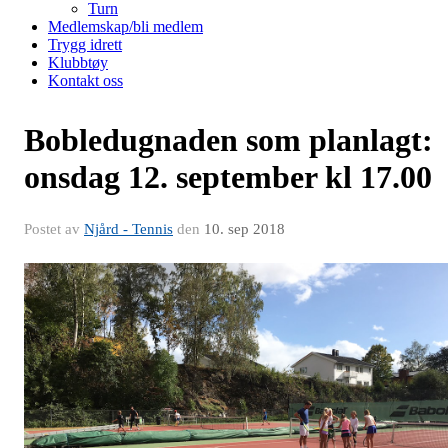
Turn
Medlemskap/bli medlem
Trygg idrett
Klubbtøy
Kontakt oss
Bobledugnaden som planlagt:
onsdag 12. september kl 17.00
Postet av
Njård - Tennis
den
10. sep 2018