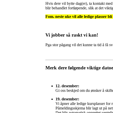
Hvis dere vil bytte dag(er), ta kontakt med
blir behandlet fortløpende, slik at det vikti
Fom. neste uke vil alle ledige plasser bli
Vi jobber så raskt vi kan!
Pga stor pågang vil det kunne ta tid å få sv
Merk dere følgende viktige datoe
12. desember:
Gi oss beskjed om du ønsker å skift
19. desember:
Vi åpner alle ledige kursplasser for 
Påmeldingsskjema blir lagt ut på net
Det blir automatisk opprettet ventelist