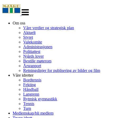
Veksle
navigasjon
Om oss
Våre verdier og strategisk plan
Aktuelt
Styret
Valgkomite
Administrasjonen
Politiattest
Njårds lover
Bestille møterom
Årsrapport
Retningslinjer for publisering av bilder og film
Våre idretter
Bordtennis
Fekting
Håndball
Langrenn
Rytmisk gymnastikk
Tennis
Turn
Medlemskap/bli medlem
Trygg idrett