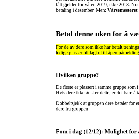
fått gjelder for våren 2019, ikke 2018. Noen
betaling i desember. Men:
Vårsemesteret 2
Betal denne uken for å væ
For de av dere som ikke har betalt trenings
ledige plasser bli lagt ut til åpen påmelding
Hvilken gruppe?
De fleste er plassert i samme gruppe som i
Hvis dere ikke ønsker dette, er det bare å 
Dobbeltsjekk at gruppen dere betaler for er 
dere fra gruppen
Fom i dag (12/12): Mulighet for 