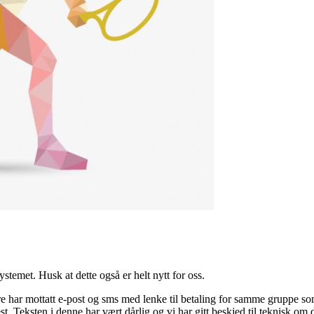
stemet. Husk at dette også er helt nytt for oss.
har mottatt e-post og sms med lenke til betaling for samme gruppe som 
st. Teksten i denne har vært dårlig og vi har gitt beskjed til teknisk om 