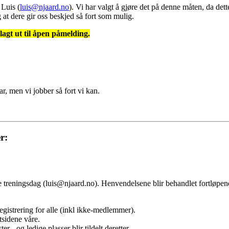
 Luis (
luis@njaard.no
). Vi har valgt å gjøre det på denne måten, da dett
g at dere gir oss beskjed så fort som mulig.
 lagt ut til åpen påmelding.
ar, men vi jobber så fort vi kan.
r:
e treningsdag (luis@njaard.no). Henvendelsene blir behandlet fortløpe
registrering for alle (inkl ikke-medlemmer).
tsidene våre.
er - og ledige plasser blir tildelt deretter.