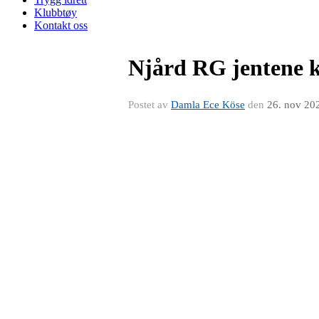
Klubbtøy
Kontakt oss
Njård RG jentene kl
Postet av
Damla Ece Köse
den
26. nov 20