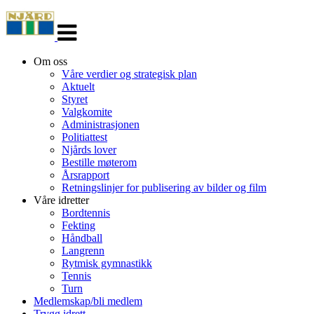
Veksle
navigasjon
Om oss
Våre verdier og strategisk plan
Aktuelt
Styret
Valgkomite
Administrasjonen
Politiattest
Njårds lover
Bestille møterom
Årsrapport
Retningslinjer for publisering av bilder og film
Våre idretter
Bordtennis
Fekting
Håndball
Langrenn
Rytmisk gymnastikk
Tennis
Turn
Medlemskap/bli medlem
Trygg idrett