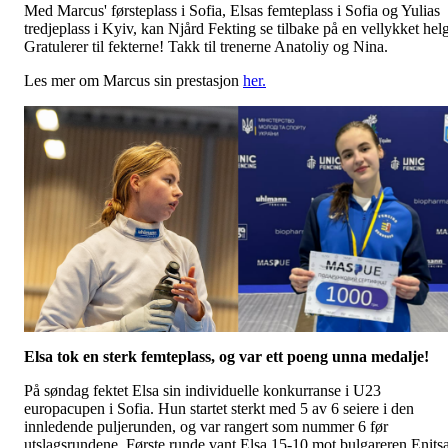
Med Marcus' førsteplass i Sofia, Elsas femteplass i Sofia og Yulias
tredjeplass i Kyiv, kan Njård Fekting se tilbake på en vellykket helg
Gratulerer til fekterne! Takk til trenerne Anatoliy og Nina.
Les mer om Marcus sin prestasjon
her.
Elsa tok en sterk femteplass, og var ett poeng unna medalje!
På søndag fektet Elsa sin individuelle konkurranse i U23
europacupen i Sofia. Hun startet sterkt med 5 av 6 seiere i den
innledende puljerunden, og var rangert som nummer 6 før
utslagsrundene. Første runde vant Elsa 15-10 mot bulgareren Enits