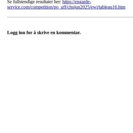
Se fullstendige resultater her:
https://engarde-
service.com/competition/po_uff/chujun2025/ewi/tableau16.htm
Logg inn for å skrive en kommentar.
Velkommen til Njård
Sammen blir vi best!
Sørkedalsveien 106,
0378 Oslo
E-post: info@njaard.no
Telefon:
23 22 22 50