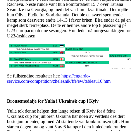
Racheva. Neste runde vant hun komfortabelt 15-7 over Tatiana
Svanidze fra Georgia, og med det var hun i kvartfinale. Der møtte
hun Olivia Eadie fra Storbritannia. Det ble en svært spennende
kamp som dessverre endte 14-13 i favør briten. Elsa ender da på en
meget sterk femteplass. Dette er hennes andre top 8 plassering på
U23 europacup denne sesongen. Hun leder nå norgesrankingen for
U23-årsklassen.
Se fullstendige resultater her:
https://engarde-
service.com/competition/zheleznik/ffe/ew/tableau16.htm
Bronsemedalje for Yulia i Ukrainsk cup i Kyiv
Yulia tok denne helgen den lange reisen til Kyiv for å fekte
Ukrainsk cup for juniorer. Ukraina har noen av verdens desidert
beste juniorjenter, og med 74 startende var konkurransen tøff. Hun
starten dagen bra og vant 5 av 6 kamper i den innledende runden.