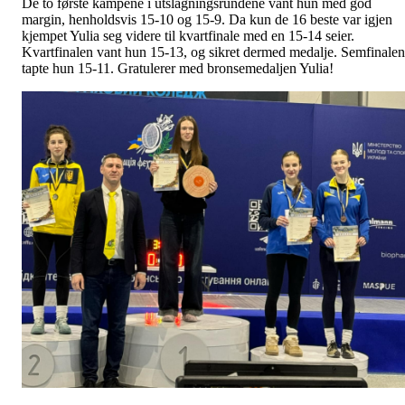
De to første kampene i utslagningsrundene vant hun med god
margin, henholdsvis 15-10 og 15-9. Da kun de 16 beste var igjen
kjempet Yulia seg videre til kvartfinale med en 15-14 seier.
Kvartfinalen vant hun 15-13, og sikret dermed medalje. Semfinalen
tapte hun 15-11. Gratulerer med bronsemedaljen Yulia!