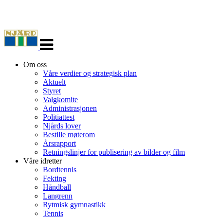
Veksle
navigasjon
Om oss
Våre verdier og strategisk plan
Aktuelt
Styret
Valgkomite
Administrasjonen
Politiattest
Njårds lover
Bestille møterom
Årsrapport
Retningslinjer for publisering av bilder og film
Våre idretter
Bordtennis
Fekting
Håndball
Langrenn
Rytmisk gymnastikk
Tennis