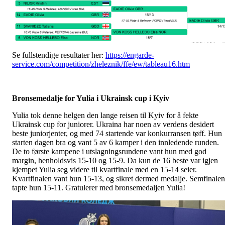
Se fullstendige resultater her:
https://engarde-
service.com/competition/zheleznik/ffe/ew/tableau16.htm
Bronsemedalje for Yulia i Ukrainsk cup i Kyiv
Yulia tok denne helgen den lange reisen til Kyiv for å fekte
Ukrainsk cup for juniorer. Ukraina har noen av verdens desidert
beste juniorjenter, og med 74 startende var konkurransen tøff. Hun
starten dagen bra og vant 5 av 6 kamper i den innledende runden.
De to første kampene i utslagningsrundene vant hun med god
margin, henholdsvis 15-10 og 15-9. Da kun de 16 beste var igjen
kjempet Yulia seg videre til kvartfinale med en 15-14 seier.
Kvartfinalen vant hun 15-13, og sikret dermed medalje. Semfinalen
tapte hun 15-11. Gratulerer med bronsemedaljen Yulia!