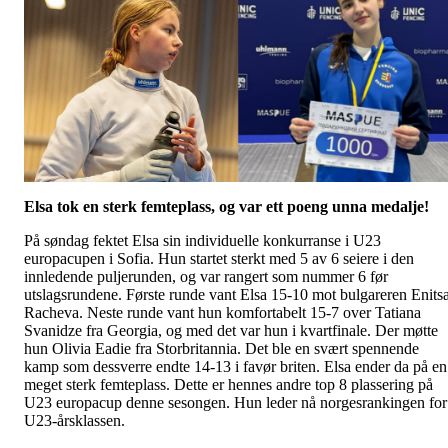
Elsa tok en sterk femteplass, og var ett poeng unna medalje!
På søndag fektet Elsa sin individuelle konkurranse i U23
europacupen i Sofia. Hun startet sterkt med 5 av 6 seiere i den
innledende puljerunden, og var rangert som nummer 6 før
utslagsrundene. Første runde vant Elsa 15-10 mot bulgareren Enits
Racheva. Neste runde vant hun komfortabelt 15-7 over Tatiana
Svanidze fra Georgia, og med det var hun i kvartfinale. Der møtte
hun Olivia Eadie fra Storbritannia. Det ble en svært spennende
kamp som dessverre endte 14-13 i favør briten. Elsa ender da på en
meget sterk femteplass. Dette er hennes andre top 8 plassering på
U23 europacup denne sesongen. Hun leder nå norgesrankingen for
U23-årsklassen.