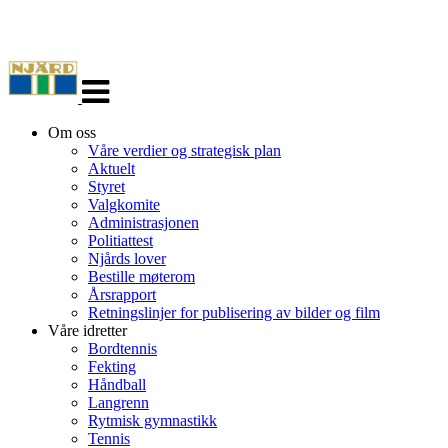
Veksle
navigasjon
Om oss
Våre verdier og strategisk plan
Aktuelt
Styret
Valgkomite
Administrasjonen
Politiattest
Njårds lover
Bestille møterom
Årsrapport
Retningslinjer for publisering av bilder og film
Våre idretter
Bordtennis
Fekting
Håndball
Langrenn
Rytmisk gymnastikk
Tennis