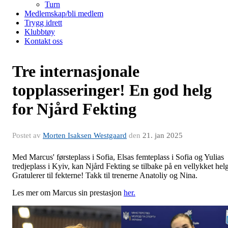
Turn
Medlemskap/bli medlem
Trygg idrett
Klubbtøy
Kontakt oss
Tre internasjonale
topplasseringer! En god helg
for Njård Fekting
Postet av
Morten Isaksen Westgaard
den
21. jan 2025
Med Marcus' førsteplass i Sofia, Elsas femteplass i Sofia og Yulias
tredjeplass i Kyiv, kan Njård Fekting se tilbake på en vellykket helg
Gratulerer til fekterne! Takk til trenerne Anatoliy og Nina.
Les mer om Marcus sin prestasjon
her.