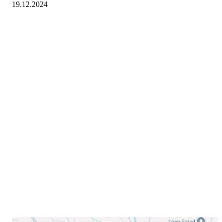
19.12.2024
Velkommen til Njård
Sammen blir vi best!
Sørkedalsveien 106,
0378 Oslo
E-post: info@njaard.no
Telefon:
23 22 22 50
Organisasjonsnummer: 971435577
Her finner du oss