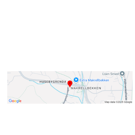
Sørkedalsveien 106,
0378 Oslo
E-post: info@njaard.no
Telefon:
23 22 22 50
Organisasjonsnummer: 971435577
Her finner du oss