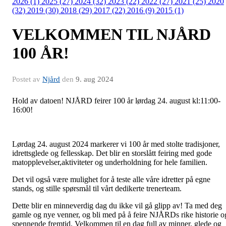
2026 (1)
2025 (27)
2024 (32)
2023 (22)
2022 (27)
2021 (25)
2020
(32)
2019 (30)
2018 (29)
2017 (22)
2016 (9)
2015 (1)
VELKOMMEN TIL NJÅRD
100 ÅR!
Postet av
Njård
den
9. aug 2024
Hold av datoen! NJÅRD feirer 100 år lørdag 24. august kl:11:00-
16:00!
Lørdag 24. august 2024 markerer vi 100 år med stolte tradisjoner,
idrettsglede og fellesskap. Det blir en storslått feiring med gode
matopplevelser,aktiviteter og underholdning for hele familien.
Det vil også være mulighet for å teste alle våre idretter på egne
stands, og stille spørsmål til vårt dedikerte trenerteam.
Dette blir en minneverdig dag du ikke vil gå glipp av! Ta med deg
gamle og nye venner, og bli med på å feire NJÅRDs rike historie o
spennende fremtid. Velkommen til en dag full av minner, glede og