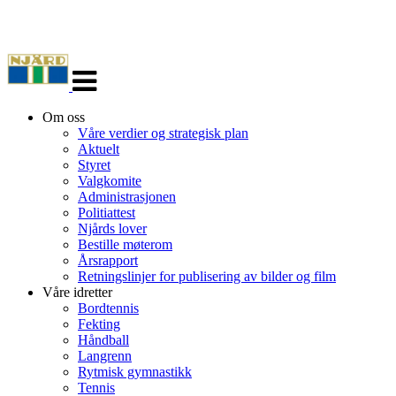
Veksle
navigasjon
Om oss
Våre verdier og strategisk plan
Aktuelt
Styret
Valgkomite
Administrasjonen
Politiattest
Njårds lover
Bestille møterom
Årsrapport
Retningslinjer for publisering av bilder og film
Våre idretter
Bordtennis
Fekting
Håndball
Langrenn
Rytmisk gymnastikk
Tennis