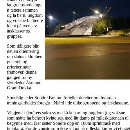
langrennsavdelinge
n tettere sammen
og la barn, ungdom
og voksne bli bedre
kjent på tvers av
årsklasser og
grupper.
Som tidligere blir
det en orientering
om status i klubben
generelt og
prioriteringer
fremover, denne
gangen fra ny
styreleder Åsmund
Gram Dokka.
Sportslig leder Sondre Bollum forteller deretter om hvordan
treningsarbeidet foregår i Njård i de ulike gruppene og årsklassene.
Vi gjentar fjorårets suksess med å la barn og ungdom (og voksne
som måtte ha behov) kvitte seg med litt damp på rulleskiarenaen til 
begynne med. Der setter Sondre opp en 100m sprinttrasè med
tidtaking. For de yngste som ikke vil gå på rulleski, kjører vi et eget