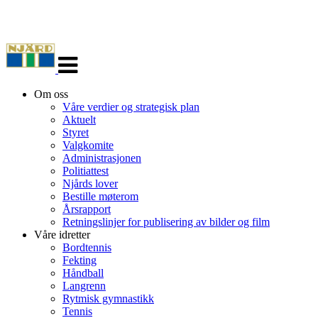
Veksle
navigasjon
Om oss
Våre verdier og strategisk plan
Aktuelt
Styret
Valgkomite
Administrasjonen
Politiattest
Njårds lover
Bestille møterom
Årsrapport
Retningslinjer for publisering av bilder og film
Våre idretter
Bordtennis
Fekting
Håndball
Langrenn
Rytmisk gymnastikk
Tennis