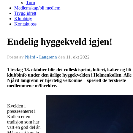
Turn
Medlemskap/bli medlem
Trygg idrett
Klubbtøy
Kontakt oss
Endelig hyggekveld igjen!
Postet av
Njård - Langrenn
den
11. okt 2022
Tirsdag 18. oktober blir det rulleskisprint, lotteri, kaker og litt
klubbinfo under den årlige hyggekvelden i Holmenkollen. Alle 
Njård langrenn er hjertelig velkomne – spesielt de ferskeste
medlemmene m/foreldre.
Kvelden i
pressesenteret i
Kollen er en
tradisjon som har
vart en god del år.
Måler er å knytte