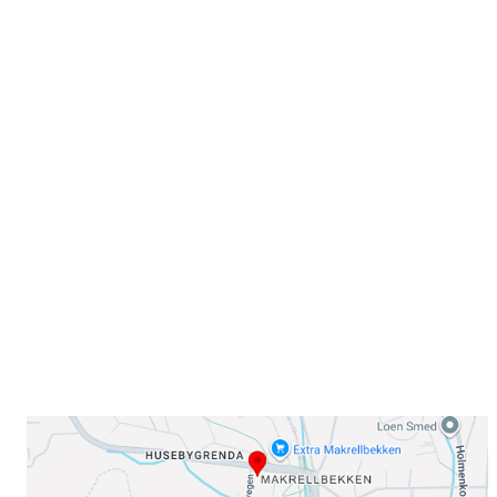
Velkommen til Njård
Sammen blir vi best!
Sørkedalsveien 106,
0378 Oslo
E-post: info@njaard.no
Telefon:
23 22 22 50
Organisasjonsnummer: 971435577
Her finner du oss