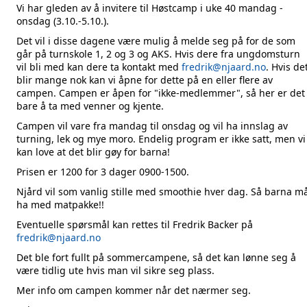
Vi har gleden av å invitere til Høstcamp i uke 40 mandag -
onsdag (3.10.-5.10.).
Det vil i disse dagene være mulig å melde seg på for de som
går på turnskole 1, 2 og 3 og AKS. Hvis dere fra ungdomsturn
vil bli med kan dere ta kontakt med
fredrik@njaard.no
. Hvis de
blir mange nok kan vi åpne for dette på en eller flere av
campen. Campen er åpen for "ikke-medlemmer", så her er det
bare å ta med venner og kjente.
Campen vil vare fra mandag til onsdag og vil ha innslag av
turning, lek og mye moro. Endelig program er ikke satt, men vi
kan love at det blir gøy for barna!
Prisen er 1200 for 3 dager 0900-1500.
Njård vil som vanlig stille med smoothie hver dag. Så barna m
ha med matpakke!!
Eventuelle spørsmål kan rettes til Fredrik Backer på
fredrik@njaard.no
Det ble fort fullt på sommercampene, så det kan lønne seg å
være tidlig ute hvis man vil sikre seg plass.
Mer info om campen kommer når det nærmer seg.