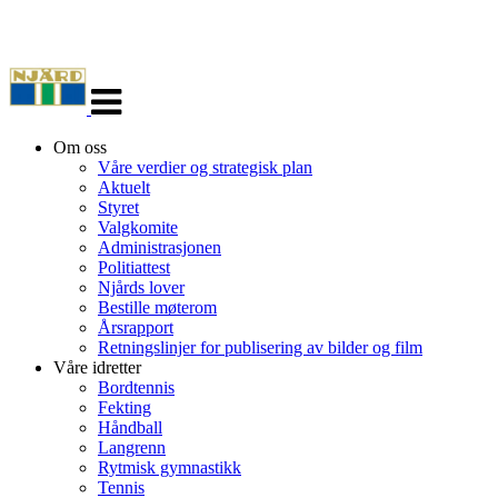
Veksle
navigasjon
Om oss
Våre verdier og strategisk plan
Aktuelt
Styret
Valgkomite
Administrasjonen
Politiattest
Njårds lover
Bestille møterom
Årsrapport
Retningslinjer for publisering av bilder og film
Våre idretter
Bordtennis
Fekting
Håndball
Langrenn
Rytmisk gymnastikk
Tennis