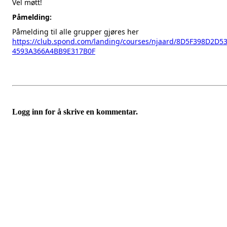
Vel møtt!
Påmelding:
Påmelding til alle grupper gjøres her
https://club.spond.com/landing/courses/njaard/8D5F398D2D5
4593A366A4BB9E317B0F
Logg inn for å skrive en kommentar.
Velkommen til Njård
Sammen blir vi best!
Sørkedalsveien 106,