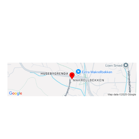
0378 Oslo
E-post: info@njaard.no
Telefon:
23 22 22 50
Organisasjonsnummer: 971435577
Her finner du oss