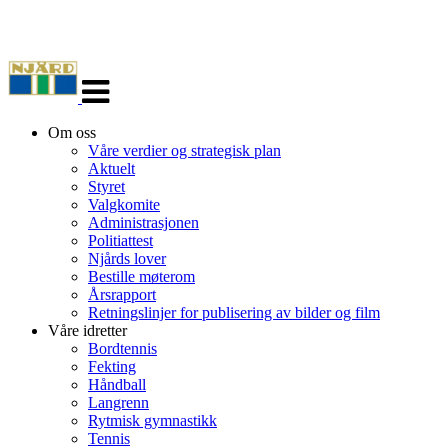
Veksle
navigasjon
Om oss
Våre verdier og strategisk plan
Aktuelt
Styret
Valgkomite
Administrasjonen
Politiattest
Njårds lover
Bestille møterom
Årsrapport
Retningslinjer for publisering av bilder og film
Våre idretter
Bordtennis
Fekting
Håndball
Langrenn
Rytmisk gymnastikk
Tennis