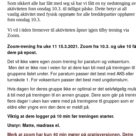
Som sikkert alle har fått med seg så har vi fått en ny nedstenging av
aktiviteten fom onsdag 10.3. til tidligst påske. Dette betyr at all
vanlig aktivitet med fysisk oppmøte for alle breddepartier opphører
fom onsdag 10.3.
Vi vil i tiden fremover til aktiviteten åpner igjen tilby trening via
Zoom.
Zoom-trening fra uke 11 15.3.2021. Zoom fra 10.3. og uke 10 få
dere på epost.
Det vil ikke være egen zoom-trening for paraturn og voksenturn.
Men det er ikke noe i veien for at dere kan bli med på treningen til
gruppene listet under. For paraturn passer det best med AKS eller
turnskole 1. For voksenturn passer det best med ungdomsturn.
Hvis dagen for deres gruppe ikke er optimal er det selvfølgelig muli
å bli med på treningen til en annen gruppe. Dere som går på treni
flere dager i uken kan være med på treningene til gruppen som er
eldre eller yngre enn den dere er meldt på.
Viktig at dere logger på 10 min før treningen starter.
Utstyr: Matte, madrass el.
Merk at zoom har kun 40 min møter på gratisversjonen. Dette