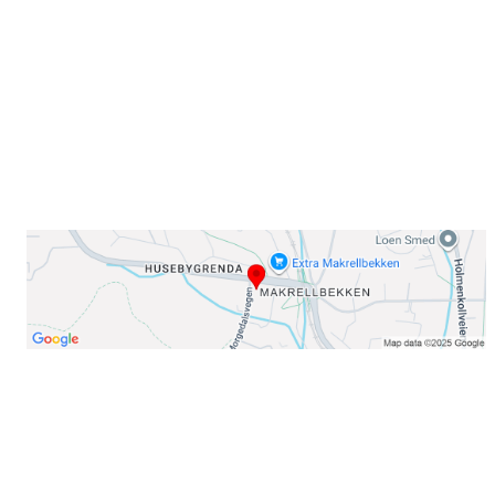
0378 Oslo
E-post: info@njaard.no
Telefon:
23 22 22 50
Organisasjonsnummer: 971435577
Her finner du oss