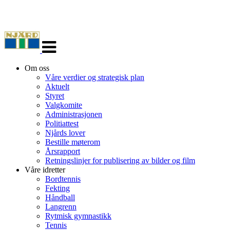
Veksle
navigasjon
Om oss
Våre verdier og strategisk plan
Aktuelt
Styret
Valgkomite
Administrasjonen
Politiattest
Njårds lover
Bestille møterom
Årsrapport
Retningslinjer for publisering av bilder og film
Våre idretter
Bordtennis
Fekting
Håndball
Langrenn
Rytmisk gymnastikk
Tennis