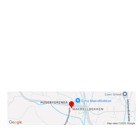
Sammen blir vi best!
Sørkedalsveien 106,
0378 Oslo
E-post: info@njaard.no
Telefon:
23 22 22 50
Organisasjonsnummer: 971435577
Her finner du oss