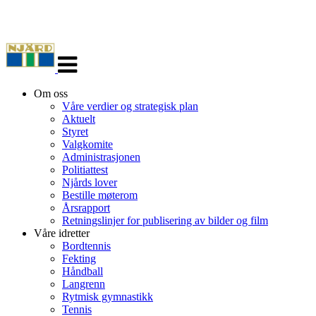
Veksle
navigasjon
Om oss
Våre verdier og strategisk plan
Aktuelt
Styret
Valgkomite
Administrasjonen
Politiattest
Njårds lover
Bestille møterom
Årsrapport
Retningslinjer for publisering av bilder og film
Våre idretter
Bordtennis
Fekting
Håndball
Langrenn
Rytmisk gymnastikk
Tennis