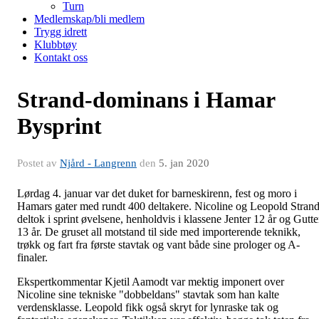
Turn
Medlemskap/bli medlem
Trygg idrett
Klubbtøy
Kontakt oss
Strand-dominans i Hamar
Bysprint
Postet av
Njård - Langrenn
den
5. jan 2020
Lørdag 4. januar var det duket for barneskirenn, fest og moro i
Hamars gater med rundt 400 deltakere. Nicoline og Leopold Stran
deltok i sprint øvelsene, henholdvis i klassene Jenter 12 år og Gutte
13 år. De gruset all motstand til side med importerende teknikk,
trøkk og fart fra første stavtak og vant både sine prologer og A-
finaler.
Ekspertkommentar Kjetil Aamodt var mektig imponert over
Nicoline sine tekniske "dobbeldans" stavtak som han kalte
verdensklasse. Leopold fikk også skryt for lynraske tak og