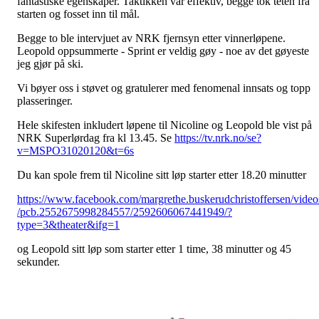
fantastiske egenskaper. Taktikken var effektiv, begge tok teten fra
starten og fosset inn til mål.
Begge to ble intervjuet av NRK fjernsyn etter vinnerløpene.
Leopold oppsummerte - Sprint er veldig gøy - noe av det gøyeste
jeg gjør på ski.
Vi bøyer oss i støvet og gratulerer med fenomenal innsats og topp
plasseringer.
Hele skifesten inkludert løpene til Nicoline og Leopold ble vist på
NRK Superlørdag fra kl 13.45. Se
https://tv.nrk.no/se?
v=MSPO31020120&t=6s
Du kan spole frem til Nicoline sitt løp starter etter 18.20 minutter
https://www.facebook.com/margrethe.buskerudchristoffersen/video
/pcb.2552675998284557/2592606067441949/?
type=3&theater&ifg=1
og Leopold sitt løp som starter etter 1 time, 38 minutter og 45
sekunder.