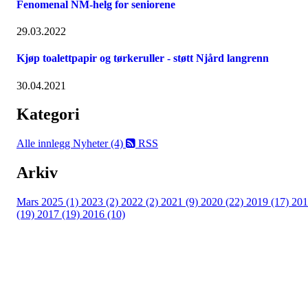
Fenomenal NM-helg for seniorene
29.03.2022
Kjøp toalettpapir og tørkeruller - støtt Njård langrenn
30.04.2021
Kategori
Alle innlegg
Nyheter (4)
RSS
Arkiv
Mars 2025 (1)
2023 (2)
2022 (2)
2021 (9)
2020 (22)
2019 (17)
201
(19)
2017 (19)
2016 (10)
Velkommen til Njård