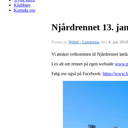
Klubbtøy
Kontakt oss
Njårdrennet 13. ja
Postet av
Njård - Langrenn
den
4. jan 201
Vi ønsker velkommen til Njårdrennet lørd
Les alt om rennet på egen webside
www.nj
Følg oss også på Facebook:
https://www.f