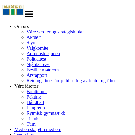
Veksle
navigasjon
Om oss
Våre verdier og strategisk plan
Aktuelt
Styret
Valgkomite
Administrasjonen
Politiattest
Njårds lover
Bestille møterom
Årsrapport
Retningslinjer for publisering av bilder og film
Våre idretter
Bordtennis
Fekting
Håndball
Langrenn
Rytmisk gymnastikk
Tennis
Turn
Medlemskap/bli medlem
Trygg idrett