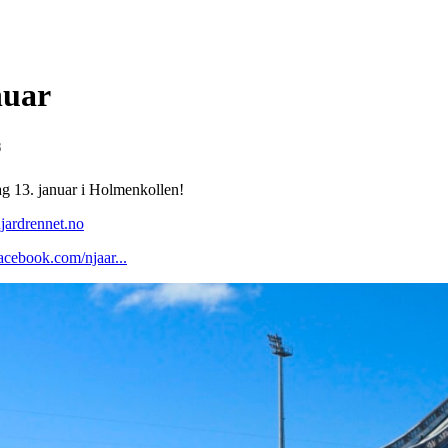
nuar
8
ag 13. januar i Holmenkollen!
ardrennet.no
acebook.com/njaar...