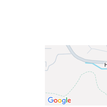
E-post: info@njaard.no
Telefon:
23 22 22 50
Organisasjonsnummer: 971435577
Her finner du oss