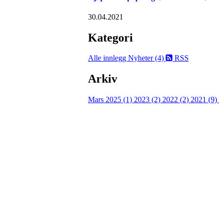
30.04.2021
Kategori
Alle innlegg
Nyheter (4)
RSS
Arkiv
Mars 2025 (1)
2023 (2)
2022 (2)
2021 (9)
Velkommen til Njård
Sammen blir vi best!
Sørkedalsveien 106,
0378 Oslo